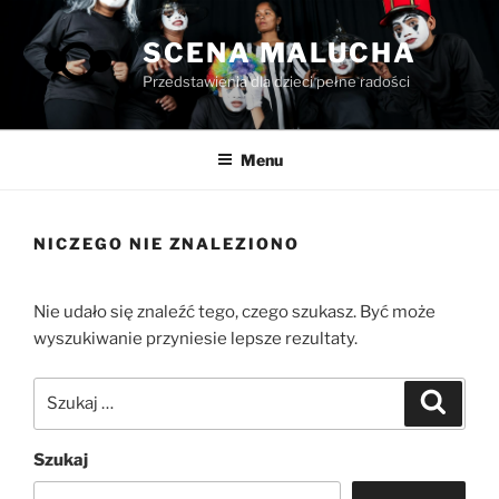
Przejdź
do
SCENA MALUCHA
treści
Przedstawienia dla dzieci pełne radości
Menu
NICZEGO NIE ZNALEZIONO
Nie udało się znaleźć tego, czego szukasz. Być może
wyszukiwanie przyniesie lepsze rezultaty.
Szukaj:
Szukaj
Szukaj