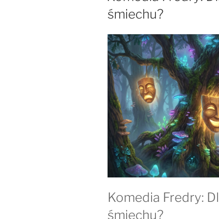
śmiechu?
Komedia Fredry: D
śmiechu?