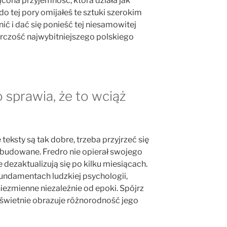
ącona przyjemność, która działa jak
i do tej pory omijałeś te sztuki szerokim
ić i dać się ponieść tej niesamowitej
wórczość najwybitniejszego polskiego
sprawia, że to wciąż
 teksty są tak dobre, trzeba przyjrzeć się
budowane. Fredro nie opierał swojego
 dezaktualizują się po kilku miesiącach.
fundamentach ludzkiej psychologii,
niezmienne niezależnie od epoki. Spójrz
 świetnie obrazuje różnorodność jego