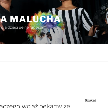
A MALUCHA
dla dzieci pełne radości
Szukaj
laczego wciąż pękamy ze