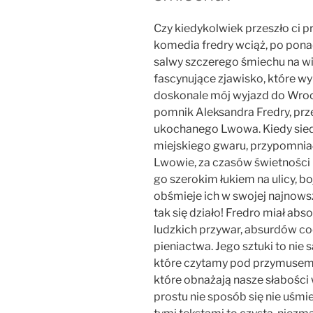
Czy kiedykolwiek przeszło ci p
komedia fredry wciąż, po pon
salwy szczerego śmiechu na wi
fascynujące zjawisko, które 
doskonale mój wyjazd do Wrocł
pomnik Aleksandra Fredry, prz
ukochanego Lwowa. Kiedy sied
miejskiego gwaru, przypomnia
Lwowie, za czasów świetności pi
go szerokim łukiem na ulicy, boj
obśmieje ich w swojej najnowsz
tak się działo! Fredro miał ab
ludzkich przywar, absurdów c
pieniactwa. Jego sztuki to nie 
które czytamy pod przymusem.
które obnażają nasze słabości w
prostu nie sposób się nie uśmi