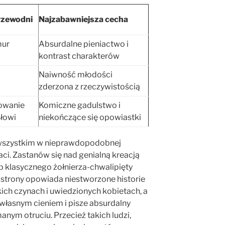
rzewodni
Najzabawniejsza cecha
mur
Absurdalne pieniactwo i
kontrast charakterów
Naiwność młodości
zderzona z rzeczywistością
łowanie
Komiczne gadulstwo i
słowi
niekończące się opowiastki
 wszystkim w nieprawdopodobnej
ci. Zastanów się nad genialną kreacją
p klasycznego żołnierza-chwalipięty
ej strony opowiada niestworzone historie
ch czynach i uwiedzionych kobietach, a
d własnym cieniem i pisze absurdalny
nym otruciu. Przecież takich ludzi,