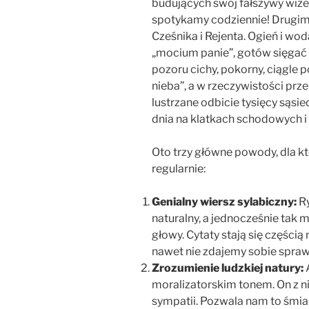
budujących swój fałszywy wize
spotykamy codziennie! Drugim 
Cześnika i Rejenta. Ogień i wo
„mocium panie”, gotów sięgać p
pozoru cichy, pokorny, ciągle p
nieba”, a w rzeczywistości przeb
lustrzane odbicie tysięcy sąsi
dnia na klatkach schodowych i
Oto trzy główne powody, dla kt
regularnie:
Genialny wiersz sylabiczny:
Ry
naturalny, a jednocześnie tak
głowy. Cytaty stają się części
nawet nie zdajemy sobie spraw
Zrozumienie ludzkiej natury:
A
moralizatorskim tonem. On z nic
sympatii. Pozwala nam to śmiać