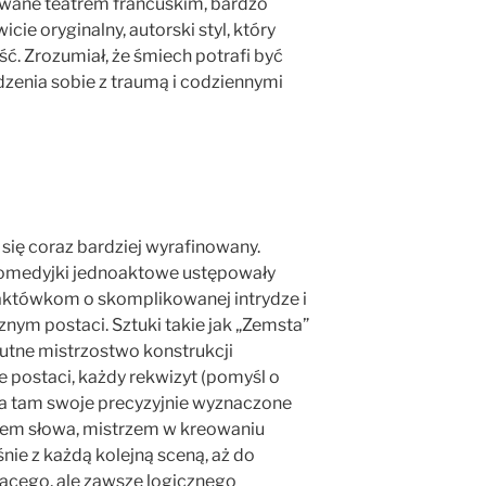
rowane teatrem francuskim, bardzo
cie oryginalny, autorski styl, który
ć. Zrozumiał, że śmiech potrafi być
zenia sobie z traumą i codziennymi
się coraz bardziej wyrafinowany.
 komedyjki jednoaktowe ustępowały
któwkom o skomplikowanej intrydze i
nym postaci. Sztuki takie jak „Zemsta”
lutne mistrzostwo konstrukcji
 postaci, każdy rekwizyt (pomyśl o
a tam swoje precyzyjnie wyznaczone
uozem słowa, mistrzem w kreowaniu
nie z każdą kolejną sceną, aż do
ącego, ale zawsze logicznego