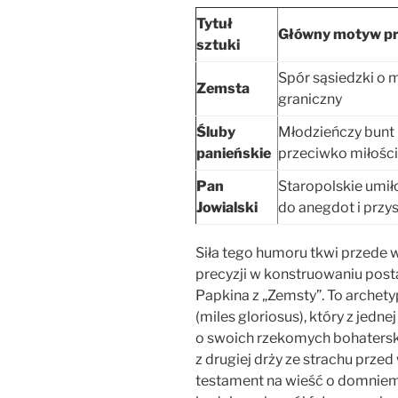
Tytuł
Główny motyw p
sztuki
Spór sąsiedzki o 
Zemsta
graniczny
Śluby
Młodzieńczy bunt
panieńskie
przeciwko miłości
Pan
Staropolskie umi
Jowialski
do anegdot i przy
Siła tego humoru tkwi przede
precyzji w konstruowaniu posta
Papkina z „Zemsty”. To archety
(miles gloriosus), który z jedn
o swoich rzekomych bohaterski
z drugiej drży ze strachu prze
testament na wieść o domniema