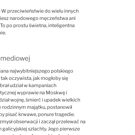
:
W przeciwieństwie do wielu innych
dziesz narodowego męczeństwa ani
 To po prostu świetna, inteligentna
ie.
komediowej
ana najwybitniejszego polskiego
tak oczywista, jak mogłoby się
brał udział w kampaniach
tycznej wyprawie na Moskwę i
ział wojnę, śmierć i upadek wielkich
 w rodzinnym majątku, postanowił
, by pisać krwawe, ponure tragedie.
zmysł obserwacji i zaczął przelewać na
h galicyjskiej szlachty. Jego pierwsze