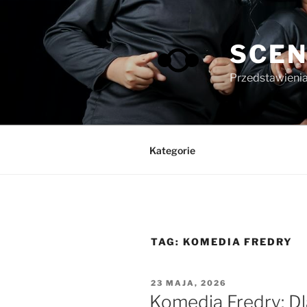
Przejdź
do
treści
SCEN
Przedstawienia 
Kategorie
TAG:
KOMEDIA FREDRY
OPUBLIKOWANE
23 MAJA, 2026
W
Komedia Fredry: D