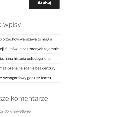
Szukaj
e wpisy
do orzechów warszawa to magia
cji: fuksówka bez żadnych tajemnic
ieznana historia polskiego kina
at ibsena na scenie bez cenzury
: Awangardowy geniusz teatru
sze komentarze
y do wyświetlenia.