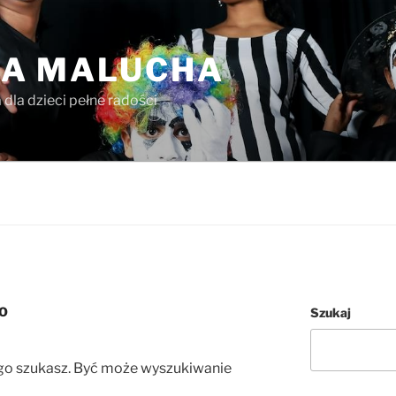
A MALUCHA
dla dzieci pełne radości
NO
Szukaj
zego szukasz. Być może wyszukiwanie