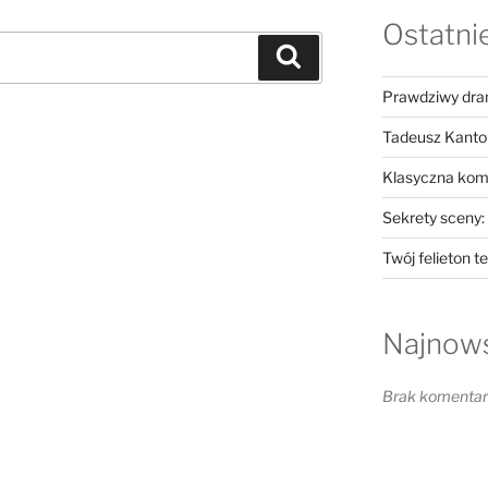
Ostatni
Szukaj
Prawdziwy dram
Tadeusz Kantor
Klasyczna kome
Sekrety sceny: 
Twój felieton t
Najnow
Brak komentarz