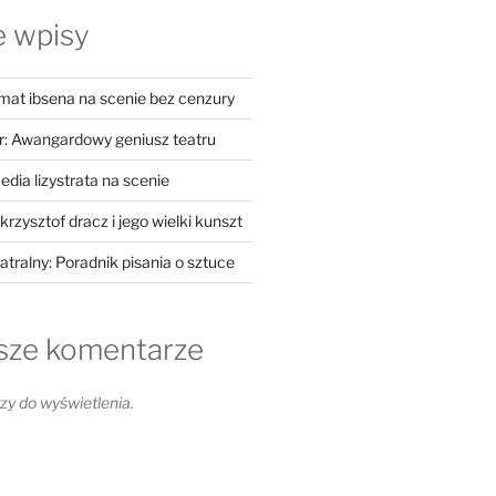
e wpisy
at ibsena na scenie bez cenzury
: Awangardowy geniusz teatru
dia lizystrata na scenie
krzysztof dracz i jego wielki kunszt
eatralny: Poradnik pisania o sztuce
sze komentarze
y do wyświetlenia.