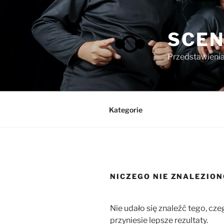
Przejdź
do
treści
SCEN
Przedstawienia 
Kategorie
NICZEGO NIE ZNALEZIO
Nie udało się znaleźć tego, c
przyniesie lepsze rezultaty.