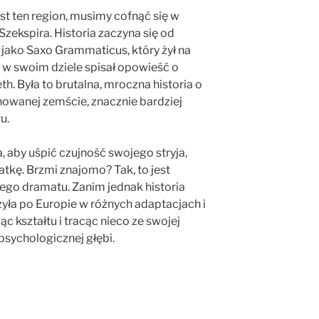
st ten region, musimy cofnąć się w
Szekspira. Historia zaczyna się od
jako Saxo Grammaticus, który żył na
on w swoim dziele spisał opowieść o
th. Była to brutalna, mroczna historia o
nowanej zemście, znacznie bardziej
u.
 aby uśpić czujność swojego stryja,
matkę. Brzmi znajomo? Tak, to jest
ego dramatu. Zanim jednak historia
ążyła po Europie w różnych adaptacjach i
c kształtu i tracąc nieco ze swojej
psychologicznej głębi.