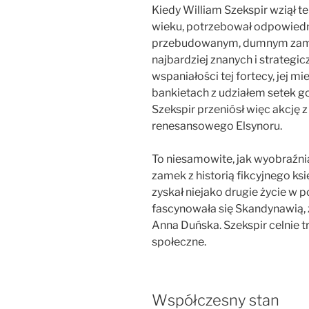
Kiedy William Szekspir wziął t
wieku, potrzebował odpowiedni
przebudowanym, dumnym zamk
najbardziej znanych i strategi
wspaniałości tej fortecy, jej 
bankietach z udziałem setek g
Szekspir przeniósł więc akcję 
renesansowego Elsynoru.
To niesamowite, jak wyobraźnia
zamek z historią fikcyjnego ks
zyskał niejako drugie życie w 
fascynowała się Skandynawią, z
Anna Duńska. Szekspir celnie tr
społeczne.
Współczesny stan