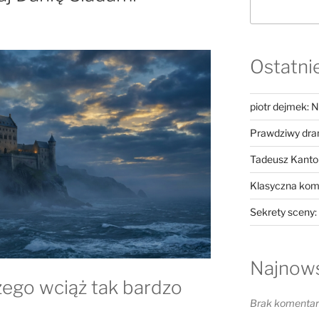
Ostatni
piotr dejmek: N
Prawdziwy dram
Tadeusz Kantor
Klasyczna kome
Sekrety sceny: 
Najnow
zego wciąż tak bardzo
Brak komentarz