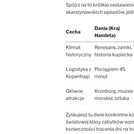
Spójrz na to krótkie zestawieni
skandynawskich sąsiadów, jeśl
Dania (Kraj
Cecha
Hamleta)
Klimat
Renesans, zamki,
historyczny
historia kupiecka
Logistyka z
Pociągiem 45
Kopenhagi
minut
Główne
Kronborg, muzea
atrakcje
morskie, sztuka
Zyskujesz tu dwie konkretne ko
światowej klasy zabytków wpis
konieczności tracenia dni na t