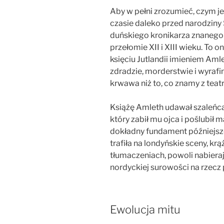
Aby w pełni zrozumieć, czym je
czasie daleko przed narodziny 
duńskiego kronikarza znanego 
przełomie XII i XIII wieku. To 
księciu Jutlandii imieniem Amle
zdradzie, morderstwie i wyrafi
krwawa niż to, co znamy z teatr
Książę Amleth udawał szaleńca,
który zabił mu ojca i poślubił 
dokładny fundament późniejsz
trafiła na londyńskie sceny, kr
tłumaczeniach, powoli nabierają
nordyckiej surowości na rzecz 
Ewolucja mitu