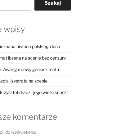
Szukaj
e wpisy
ieznana historia polskiego kina
at ibsena na scenie bez cenzury
: Awangardowy geniusz teatru
dia lizystrata na scenie
krzysztof dracz i jego wielki kunszt
sze komentarze
y do wyświetlenia.