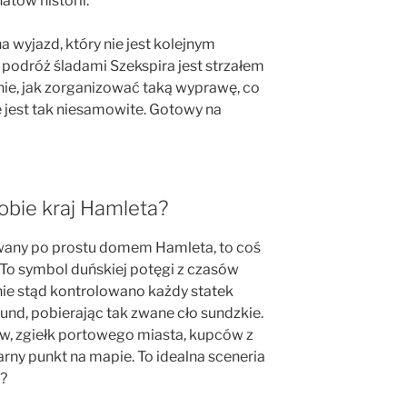
tów historii.
na wyjazd, który nie jest kolejnym
 podróż śladami Szekspira jest strzałem
nie, jak zorganizować taką wyprawę, co
e jest tak niesamowite. Gotowy na
obie kraj Hamleta?
wany po prostu domem Hamleta, to coś
. To symbol duńskiej potęgi z czasów
nie stąd kontrolowano każdy statek
und, pobierając tak zwane cło sundzkie.
w, zgiełk portowego miasta, kupców z
tarny punkt na mapie. To idealna sceneria
a?