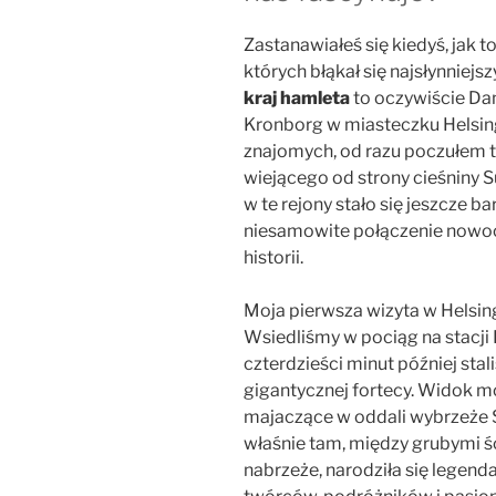
Zastanawiałeś się kiedyś, jak 
których błąkał się najsłynniejsz
kraj hamleta
to oczywiście Dan
Kronborg w miasteczku Helsin
znajomych, od razu poczułem t
wiejącego od strony cieśniny 
w te rejony stało się jeszcze ba
niesamowite połączenie nowo
historii.
Moja pierwsza wizyta w Helsing
Wsiedliśmy w pociąg na stacji 
czterdzieści minut później st
gigantycznej fortecy. Widok m
majaczące w oddali wybrzeże 
właśnie tam, między grubymi ś
nabrzeże, narodziła się legend