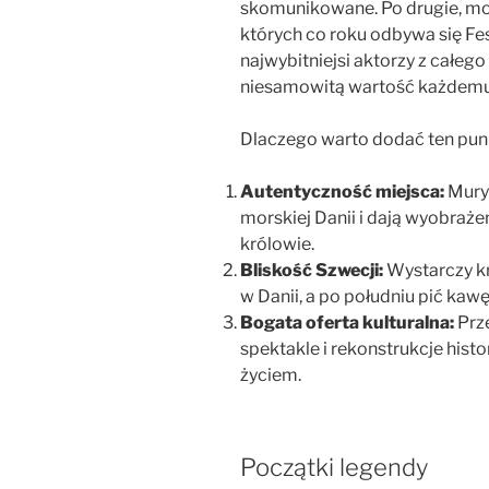
skomunikowane. Po drugie, mo
których co roku odbywa się Fes
najwybitniejsi aktorzy z całeg
niesamowitą wartość każdemu
Dlaczego warto dodać ten punk
Autentyczność miejsca:
Mury 
morskiej Danii i dają wyobrażen
królowie.
Bliskość Szwecji:
Wystarczy kr
w Danii, a po południu pić ka
Bogata oferta kulturalna:
Prze
spektakle i rekonstrukcje histo
życiem.
Początki legendy