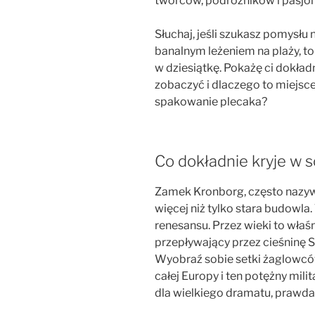
twórców, podróżników i pasjona
Słuchaj, jeśli szukasz pomysłu 
banalnym leżeniem na plaży, to
w dziesiątkę. Pokażę ci dokład
zobaczyć i dlaczego to miejsc
spakowanie plecaka?
Co dokładnie kryje w s
Zamek Kronborg, często nazy
więcej niż tylko stara budowla
renesansu. Przez wieki to właś
przepływający przez cieśninę S
Wyobraź sobie setki żaglowcó
całej Europy i ten potężny mili
dla wielkiego dramatu, prawd