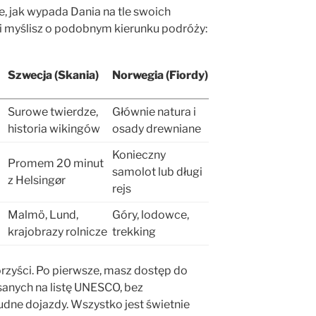
e, jak wypada Dania na tle swoich
i myślisz o podobnym kierunku podróży:
Szwecja (Skania)
Norwegia (Fiordy)
Surowe twierdze,
Głównie natura i
historia wikingów
osady drewniane
Konieczny
Promem 20 minut
samolot lub długi
z Helsingør
rejs
Malmö, Lund,
Góry, lodowce,
krajobrazy rolnicze
trekking
rzyści. Po pierwsze, masz dostęp do
anych na listę UNESCO, bez
rudne dojazdy. Wszystko jest świetnie