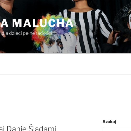
A MALUCHA
dla dzieci pełne radości
Szukaj
aj Danię Śladami