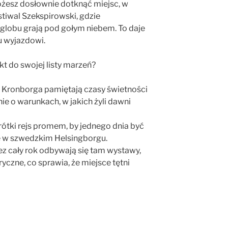
żesz dosłownie dotknąć miejsc, w
tiwal Szekspirowski, gdzie
o globu grają pod gołym niebem. To daje
 wyjazdowi.
t do swojej listy marzeń?
Kronborga pamiętają czasy świetności
ie o warunkach, w jakich żyli dawni
ótki rejs promem, by jednego dnia być
wę w szwedzkim Helsingborgu.
z cały rok odbywają się tam wystawy,
ryczne, co sprawia, że miejsce tętni