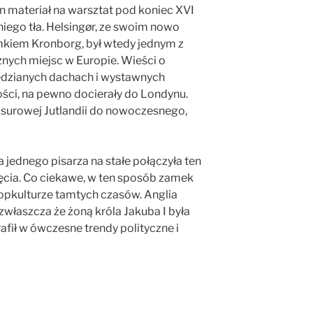
en materiał na warsztat pod koniec XVI
ego tła. Helsingør, ze swoim nowo
iem Kronborg, był wtedy jednym z
cznych miejsc w Europie. Wieści o
miedzianych dachach i wystawnych
ości, na pewno docierały do Londynu.
z surowej Jutlandii do nowoczesnego,
 jednego pisarza na stałe połączyła ten
ięcia. Co ciekawe, w ten sposób zamek
popkulturze tamtych czasów. Anglia
właszcza że żoną króla Jakuba I była
afił w ówczesne trendy polityczne i