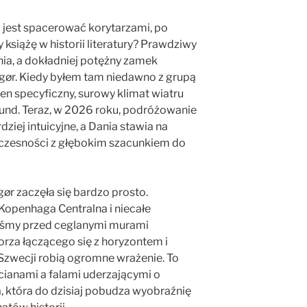
to jest spacerować korytarzami, po
y książę w historii literatury? Prawdziwy
ia, a dokładniej potężny zamek
gør. Kiedy byłem tam niedawno z grupą
en specyficzny, surowy klimat wiatru
Sund. Teraz, w 2026 roku, podróżowanie
rdziej intuicyjne, a Dania stawia na
czesności z głębokim szacunkiem do
ør zaczęła się bardzo prosto.
Kopenhaga Centralna i niecałe
aliśmy przed ceglanymi murami
orza łączącego się z horyzontem i
Szwecji robią ogromne wrażenie. To
cianami a falami uderzającymi o
a, która do dzisiaj pobudza wyobraźnię