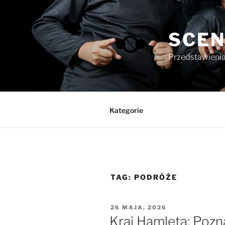
Przejdź
do
treści
SCEN
Przedstawienia 
Kategorie
TAG:
PODRÓŻE
OPUBLIKOWANE
26 MAJA, 2026
W
Kraj Hamleta: Pozn