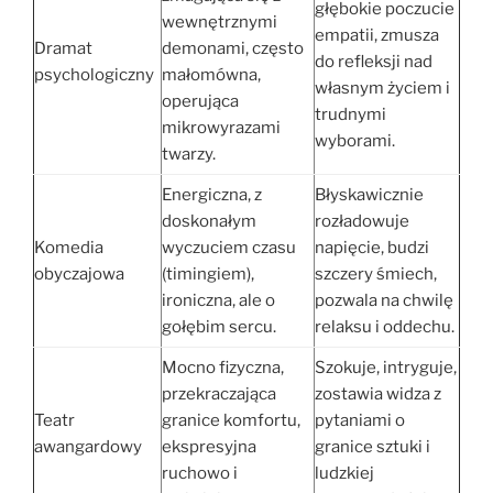
głębokie poczucie
wewnętrznymi
empatii, zmusza
Dramat
demonami, często
do refleksji nad
psychologiczny
małomówna,
własnym życiem i
operująca
trudnymi
mikrowyrazami
wyborami.
twarzy.
Energiczna, z
Błyskawicznie
doskonałym
rozładowuje
Komedia
wyczuciem czasu
napięcie, budzi
obyczajowa
(timingiem),
szczery śmiech,
ironiczna, ale o
pozwala na chwilę
gołębim sercu.
relaksu i oddechu.
Mocno fizyczna,
Szokuje, intryguje,
przekraczająca
zostawia widza z
Teatr
granice komfortu,
pytaniami o
awangardowy
ekspresyjna
granice sztuki i
ruchowo i
ludzkiej