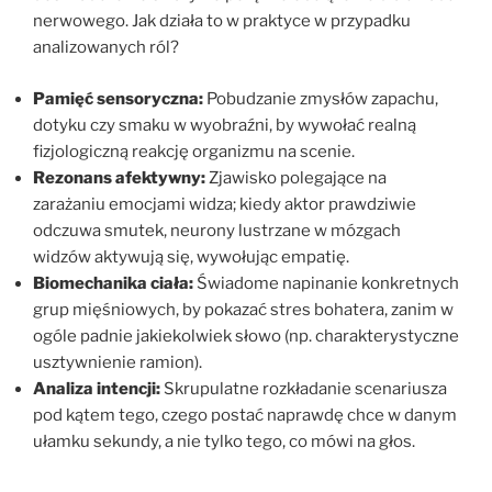
nerwowego. Jak działa to w praktyce w przypadku
analizowanych ról?
Pamięć sensoryczna:
Pobudzanie zmysłów zapachu,
dotyku czy smaku w wyobraźni, by wywołać realną
fizjologiczną reakcję organizmu na scenie.
Rezonans afektywny:
Zjawisko polegające na
zarażaniu emocjami widza; kiedy aktor prawdziwie
odczuwa smutek, neurony lustrzane w mózgach
widzów aktywują się, wywołując empatię.
Biomechanika ciała:
Świadome napinanie konkretnych
grup mięśniowych, by pokazać stres bohatera, zanim w
ogóle padnie jakiekolwiek słowo (np. charakterystyczne
usztywnienie ramion).
Analiza intencji:
Skrupulatne rozkładanie scenariusza
pod kątem tego, czego postać naprawdę chce w danym
ułamku sekundy, a nie tylko tego, co mówi na głos.