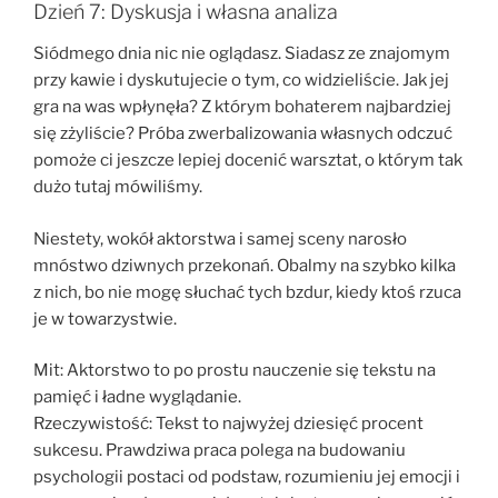
Dzień 7: Dyskusja i własna analiza
Siódmego dnia nic nie oglądasz. Siadasz ze znajomym
przy kawie i dyskutujecie o tym, co widzieliście. Jak jej
gra na was wpłynęła? Z którym bohaterem najbardziej
się zżyliście? Próba zwerbalizowania własnych odczuć
pomoże ci jeszcze lepiej docenić warsztat, o którym tak
dużo tutaj mówiliśmy.
Niestety, wokół aktorstwa i samej sceny narosło
mnóstwo dziwnych przekonań. Obalmy na szybko kilka
z nich, bo nie mogę słuchać tych bzdur, kiedy ktoś rzuca
je w towarzystwie.
Mit: Aktorstwo to po prostu nauczenie się tekstu na
pamięć i ładne wyglądanie.
Rzeczywistość: Tekst to najwyżej dziesięć procent
sukcesu. Prawdziwa praca polega na budowaniu
psychologii postaci od podstaw, rozumieniu jej emocji i