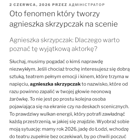
OPUBLIKOWANE
2 CZERWCA, 2026
PRZEZ
АДМІНІСТРАТОР
W
Oto fenomen który tworzy
agnieszka skrzypczak na scenie
Agnieszka skrzypczak: Dlaczego warto
poznać tę wyjątkową aktorkę?
Słuchaj, musimy pogadać o kimś naprawdę
niezwykłym. Jeśli chociaż trochę interesujesz się dobrą
sztuką, teatrem pełnym emocji i kinem, które trzyma w
napięciu,
agnieszka skrzypczak
to nazwisko, które od
razu powinno zapalić w twojej głowie neonową
żarówkę. To nie jest po prostu kolejna osoba
pojawiająca się na ekranie czy na deskach scenicznych.
To prawdziwy wulkan energii, który potrafi zawładnąć
każdą przestrzenią, w jakiej się znajdzie. Wyobraź sobie
moją sytuację: mamy rok 2026, jadę do Łodzi, wchodzę
do teatru zupełnie bez oczekiwań, by po chwili poczuć