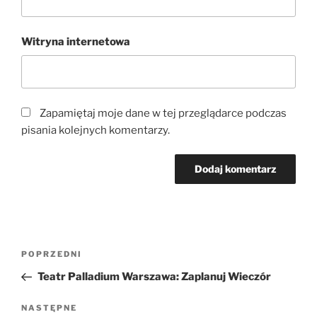
Witryna internetowa
Zapamiętaj moje dane w tej przeglądarce podczas
pisania kolejnych komentarzy.
Nawigacja
Poprzedni
POPRZEDNI
wpisu
wpis
Teatr Palladium Warszawa: Zaplanuj Wieczór
Następny
NASTĘPNE