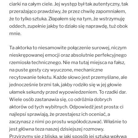
ciarki na całym ciele. Jej występ był tak autentyczny, tak
przerażająco prawdziwy, że przez chwilę zapomniałem,
że to tylko sztuka. Złapałem się na tym, że wstrzymuję
oddech, zupełnie jakby to działo się naprawdę, tuż obok
mnie.
Ta aktorka to niesamowite połączenie surowej, niczym
nieskrępowanej emocji oraz absolutnie perfekcyjnego
rzemiosła technicznego. Nie ma tutaj miejsca na fałsz,
na puste gesty czy wyuczone, mechaniczne
recytowanie tekstu. Każde słowo jest przemyślane, ale
jednocześnie brzmi tak, jakby rodziło się w jej głowie
ułamek sekundy przed wypowiedzeniem. To rzadki dar.
Wiele osób zastanawia się, co odróżnia dobrych
aktorów od tych wybitnych. Odpowiedź jest prosta: ci
najlepsi sprawiają, że przestajesz ich oceniać, a
zaczynasz z nimi po prostu współodczuwać. Właśnie to
jest główna teza naszej dzisiejszej rozmowy.
Przyjrzymy się z bliska, w jaki sposób jej sztuka wpływa