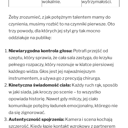
wokalnie.
wytrzymałości.
Żeby zrozumieć, z jak potężnym talentem mamy do
czynienia, musimy rozbić to na czynniki pierwsze. Oto
trzy powody, dla których jej styl gry tak mocno
oddziałuje na publikę:
Niewiarygodna kontrola głosu:
Potrafi przejść od
szeptu, który sprawia, że cała sala zastyga, do krzyku
pełnego rozpaczy, który rezonuje w klatce piersiowej
każdego widza. Głos jest jej najważniejszym
instrumentem, a używa go z precyzją chirurga.
Kinetyczna świadomość ciała:
Każdy ruch rąk, sposób
w jaki siada, jak kroczy po scenie – to wszystko
opowiada historię. Nawet gdy milczy, jej ciało
komunikuje potężny ładunek emocjonalny, którego nie
da się zignorować.
Autentyczność spojrzenia:
Kamera i scena kochają
szczerość. Kiedy łapie kontakt wzrokowy z partnerem