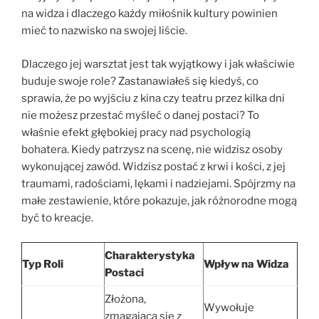
na widza i dlaczego każdy miłośnik kultury powinien
mieć to nazwisko na swojej liście.
Dlaczego jej warsztat jest tak wyjątkowy i jak właściwie
buduje swoje role? Zastanawiałeś się kiedyś, co
sprawia, że po wyjściu z kina czy teatru przez kilka dni
nie możesz przestać myśleć o danej postaci? To
właśnie efekt głębokiej pracy nad psychologią
bohatera. Kiedy patrzysz na scenę, nie widzisz osoby
wykonującej zawód. Widzisz postać z krwi i kości, z jej
traumami, radościami, lękami i nadziejami. Spójrzmy na
małe zestawienie, które pokazuje, jak różnorodne mogą
być to kreacje.
Charakterystyka
Typ Roli
Wpływ na Widza
Postaci
Złożona,
Wywołuje
zmagająca się z