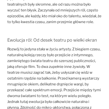
teatralnych były skromne, ale od razu można było
wyczuć ten błysk. Zaczynała od mniejszych ról, często
epizodów, ale każdy, kto miał oko do talentu, wiedział, że
to tylko kwestia czasu, zanim przejmie główne role.
Ewolucja ról: Od desek teatru po wielki ekran
Rozwój to jedyna stała w życiu artysty. Z biegiem czasu,
naturalną koleją rzeczy było przejście z intymnego,
zamkniętego świata teatru do szerszej publiczności,
jaką oferuje film. To dwa zupełnie inne żywioły. W
teatrze musisz zagrać tak, żeby usłyszał cię widz w
ostatnim rzędzie na balkonie. Przed kamerą wystarczy
mrugnięcie okiem, delikatne drgnięcie wargi, by
przekazać całe spektrum emocji. Przejście między tymi
dwoma światami to test, na którym wielu poległo.
Jednak tutaj ewolucja była całkowicie naturalna i
płynna. Zdolność do mikro-aktorstwa, połączona z