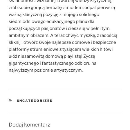
świadomości wizualnej i twardej wiedzy krytycznej,
zrób sobie gorącą herbatę z miodem, odpal pierwszą
ważną klasyczną pozycję z mojego solidnego
siedmiodniowego edukacyjnego planu dla
początkujących pasjonatów i ciesz się w pełni tym
ambitnym obrazem. A teraz chwyć myszkę, z radością
kliknij i otwórz swoje najlepsze domowe i bezpieczne
platformy strumieniowe z tysiącem wielkich hitów i
ułóż niesamowitą domową playlistę! Życzę
gigantycznego i fantastycznego odbioru na
najwyższym poziomie artystycznym.
KATEGORIE
UNCATEGORIZED
Dodaj komentarz