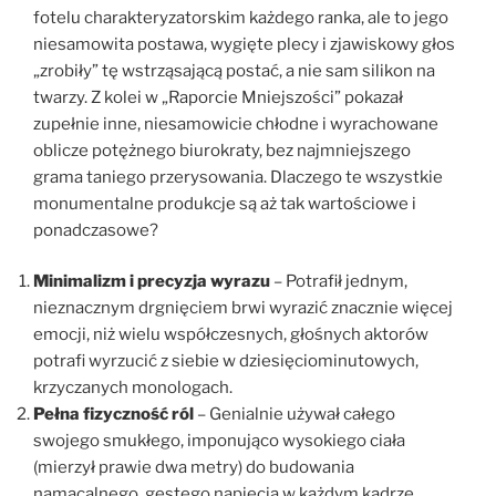
fotelu charakteryzatorskim każdego ranka, ale to jego
niesamowita postawa, wygięte plecy i zjawiskowy głos
„zrobiły” tę wstrząsającą postać, a nie sam silikon na
twarzy. Z kolei w „Raporcie Mniejszości” pokazał
zupełnie inne, niesamowicie chłodne i wyrachowane
oblicze potężnego biurokraty, bez najmniejszego
grama taniego przerysowania. Dlaczego te wszystkie
monumentalne produkcje są aż tak wartościowe i
ponadczasowe?
Minimalizm i precyzja wyrazu
– Potrafił jednym,
nieznacznym drgnięciem brwi wyrazić znacznie więcej
emocji, niż wielu współczesnych, głośnych aktorów
potrafi wyrzucić z siebie w dziesięciominutowych,
krzyczanych monologach.
Pełna fizyczność ról
– Genialnie używał całego
swojego smukłego, imponująco wysokiego ciała
(mierzył prawie dwa metry) do budowania
namacalnego, gęstego napięcia w każdym kadrze