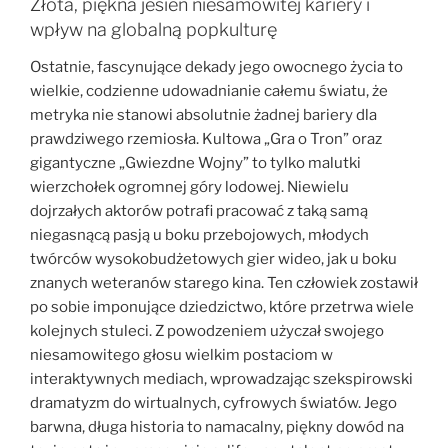
Złota, piękna jesień niesamowitej kariery i
wpływ na globalną popkulturę
Ostatnie, fascynujące dekady jego owocnego życia to
wielkie, codzienne udowadnianie całemu światu, że
metryka nie stanowi absolutnie żadnej bariery dla
prawdziwego rzemiosła. Kultowa „Gra o Tron” oraz
gigantyczne „Gwiezdne Wojny” to tylko malutki
wierzchołek ogromnej góry lodowej. Niewielu
dojrzałych aktorów potrafi pracować z taką samą
niegasnącą pasją u boku przebojowych, młodych
twórców wysokobudżetowych gier wideo, jak u boku
znanych weteranów starego kina. Ten człowiek zostawił
po sobie imponujące dziedzictwo, które przetrwa wiele
kolejnych stuleci. Z powodzeniem użyczał swojego
niesamowitego głosu wielkim postaciom w
interaktywnych mediach, wprowadzając szekspirowski
dramatyzm do wirtualnych, cyfrowych światów. Jego
barwna, długa historia to namacalny, piękny dowód na