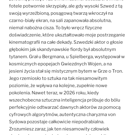
fotele potwornie skrzypiały, ale gdy wysoki Szwed z tą
swoją wyrzeźbioną, posągową twarzą wkroczył na
czarno-biały ekran, na sali zapanowała absolutna,
niemal nabożna cisza. To było wręcz fizyczne
doświadczenie, które ukształtowało moje postrzeganie
kinematografii na całe dekady. Szwedzki aktor o głosie
głębokim jak skandynawskie fiordy był absolutnym
tytanem. Grał u Bergmana, u Spielberga, występował w
kosmicznych epopejach Gwiezdnych Wojen, a na
jesieni życia stał się mistycznym bytem w Grze o Tron.
Jego rzemiosło to sztuka na tak niesamowitym
poziomie, że wpływa na kolejne, zupełnie nowe
pokolenia. Nawet teraz, w 2026 roku, kiedy
wszechobecna sztuczna inteligencja próbuje do bólu
perfekcyjnie odtwarzać dawnych aktorów za pomocą
cyfrowych algorytmów, autentyczna charyzma von
Sydowa pozostaje całkowicie niepodrabialna.
Zrozumiesz zaraz, jak ten niesamowity człowiek