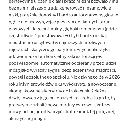
perfekcyjne ułożenie ciała i praca mięśni pozwalały mu
bez najmniejszego trudu generować niesamowicie
niski, potężnie donośny i bardzo autorytatywny głos, w
ogóle nie nadwyrężając przy tym delikatnych strun
głosowych. Jego naturalny, głęboki tembr głosu (gdzie
częstotliwość podstawowa F0 była bardzo niska)
nieustannie oscylował w najniższych możliwych
rejestrach klasycznego barytonu. Psychoakustyka
udowadnia, że ten konkretny zakres tonacji jest
podświadomie, automatycznie odbierany przez ludzki
mózg jako wyraźny sygnał bezpieczeństwa, mądrości,
powagi i absolutnego spokoju. Nic dziwnego, że w 2026
roku inżynierowie dźwięku wykorzystują nowoczesne,
skomplikowane algorytmy do izolowania ścieżek
dźwiękowych z jego najlepszych ról. Robią to po to, by
precyzyjnie szkolić nowe moduły cyfrowej syntezy
mowy, próbując odtworzyć choć ułamek tej potężnej,
akustycznej magii.