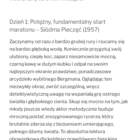
Dzień 1: Potężny, fundamentalny start
maratonu – Siódma Pieczęć (1957)
Zaczynamy od razu z bardzo grubej rury i rzucamy się
na bardzo głęboką wodę. Koniecznie przygotuj swój
ulubiony, ciepły koc, zaparz niesamowicie mocną,
czarną kawę w dużym kubku i odpal na swoim
najlepszym ekranie prawdziwe, ponadczasowe
arcydzieło wybitnego Bergmana. Oglądając ten
niezwykły obraz, zwróć szczególną, wręcz
detektywistyczną uwagę na wspaniałą grę ostrego
światła i głębokiego cienia. Skup się mocno na tym, jak
młody jeszcze wtedy aktor metodycznie buduje
mroczną postać zrezygnowanego rycerza, który
brutalnie zderza się z bezsensem umierającego,
pełnego dżumy świata. To absolutna lektura
obowiązkowa dla każdego prawdziwego fana kina.