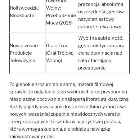
Gwiezdne
prezencja, absolutna
Hollywoodzki
Wojny:
oszczędność gestów,
Blockbuster
Przebudzenie
natychmiastowy
Mocy (2015)
autorytet ekranowy
Wybitna subtelność,
Nowoczesne
Gra o Tron
gęsta mistyczna aura,
Produkcje
(Grał Trójoką
cicha dominacja nad
Telewizyjne
Wronę)
całą otaczającą
przestrzenią
To głębokie zrozumienie samej materii filmowej
sprawia, że oglądanie jego wybitnych prac przypomina
niespieszne obcowanie z najlepszą literaturą klasyczną.
Każdy pojedynczy seans dostarcza odbiorcy mnóstwa
nowych, wcześniej zupełnie niewidocznych warstw
interpretacyjnych. To sztuka w najczystszej postaci,
która wymaga skupienia, ale oddaje z nawiązką
zainwestowany czas.