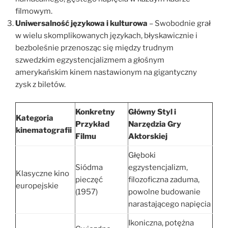
filmowym.
Uniwersalność językowa i kulturowa
– Swobodnie grał
w wielu skomplikowanych językach, błyskawicznie i
bezboleśnie przenosząc się między trudnym
szwedzkim egzystencjalizmem a głośnym
amerykańskim kinem nastawionym na gigantyczny
zysk z biletów.
Konkretny
Główny Styl i
Kategoria
Przykład
Narzędzia Gry
kinematografii
Filmu
Aktorskiej
Głęboki
Siódma
egzystencjalizm,
Klasyczne kino
pieczęć
filozoficzna zaduma,
europejskie
(1957)
powolne budowanie
narastającego napięcia
Ikoniczna, potężna