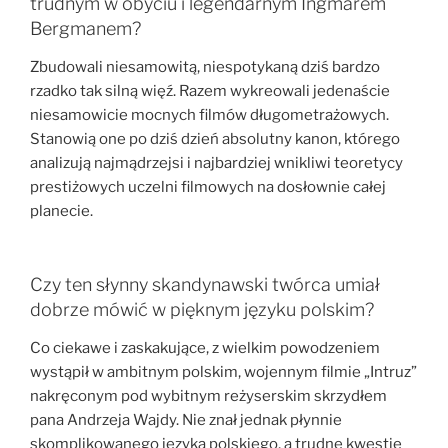
trudnym w obyciu i legendarnym Ingmarem
Bergmanem?
Zbudowali niesamowitą, niespotykaną dziś bardzo
rzadko tak silną więź. Razem wykreowali jedenaście
niesamowicie mocnych filmów długometrażowych.
Stanowią one po dziś dzień absolutny kanon, którego
analizują najmądrzejsi i najbardziej wnikliwi teoretycy
prestiżowych uczelni filmowych na dosłownie całej
planecie.
Czy ten słynny skandynawski twórca umiał
dobrze mówić w pięknym języku polskim?
Co ciekawe i zaskakujące, z wielkim powodzeniem
wystąpił w ambitnym polskim, wojennym filmie „Intruz”
nakręconym pod wybitnym reżyserskim skrzydłem
pana Andrzeja Wajdy. Nie znał jednak płynnie
skomplikowanego języka polskiego, a trudne kwestie