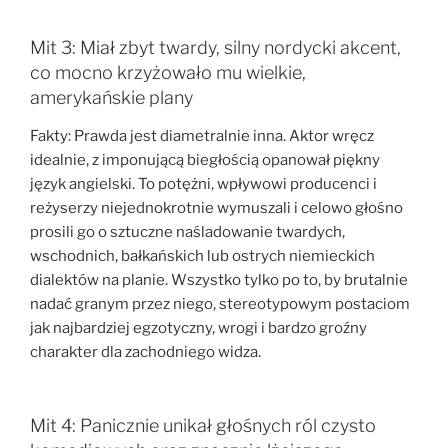
Mit 3: Miał zbyt twardy, silny nordycki akcent,
co mocno krzyżowało mu wielkie,
amerykańskie plany
Fakty: Prawda jest diametralnie inna. Aktor wręcz
idealnie, z imponującą biegłością opanował piękny
język angielski. To potężni, wpływowi producenci i
reżyserzy niejednokrotnie wymuszali i celowo głośno
prosili go o sztuczne naśladowanie twardych,
wschodnich, bałkańskich lub ostrych niemieckich
dialektów na planie. Wszystko tylko po to, by brutalnie
nadać granym przez niego, stereotypowym postaciom
jak najbardziej egzotyczny, wrogi i bardzo groźny
charakter dla zachodniego widza.
Mit 4: Panicznie unikał głośnych ról czysto