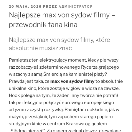
OPUBLIKOWANE
20 MAJA, 2026
PRZEZ
АДМІНІСТРАТОР
W
Najlepsze max von sydow filmy –
przewodnik fana kina
Najlepsze max von sydow filmy, które
absolutnie musisz znać
Pamiętasz ten elektryzujący moment, kiedy pierwszy
raz zobaczyłeś zdeterminowanego Rycerza grającego
w szachy z samą Śmiercią na kamienistej plaży?
Prawda jest taka, że
max von sydow filmy
to absolutnie
unikalne kino, które zostaje w głowie widza na zawsze.
Hook polega na tym, że żaden inny twórca nie potrafił
tak perfekcyjnie połączyć surowego europejskiego
artyzmu z czystą rozrywką. Pamiętam dokładnie, jak w
małym, przesiąkniętym zapachem starego papieru
studyjnym kinie w centrum Krakowa oglądałem
„Siódmą pieczęć”. Za oknem zacinał deszcz, drewniane