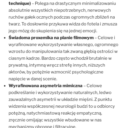
technique)
– Polega na drastycznym minimalizowaniu
absolutnie wszystkich niepotrzebnych, nerwowych
ruchów gałek ocznych podczas ogromnych zbliżeń na
twarz. To dosłownie przykuwa widza do fotela i zmusza
jego mózg do skupienia się na jednej emocji.
Świadoma proxemika na planie filmowym
– Celowe i
wyrafinowane wykorzystywanie własnego, ogromnego
wzrostu do manipulowania tak zwaną głębią ostrości w
ciasnym kadrze. Bardzo często wchodził brutalnie w
prywatną, intymną wręcz strefę innych, niższych
aktorów, by potężnie wzmocnić psychologiczne
napięcie w danej scenie.
Wyrafinowana asymetria mimiczna
– Celowe
podkreślanie i wykorzystywanie naturalnych, ledwo
zauważalnych asymetrii w układzie mięśni. Z punktu
widzenia współczesnej neurologii budzi to u odbiorcy
potężną, natychmiastową reakcję empatyczną,
zręcznie omijając wszystkie wbudowane w nas
mechanizmy obronne i filtracyjne.