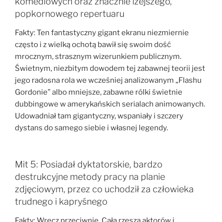
komediowych oraz znacznie lżejszego,
popkornowego repertuaru
Fakty: Ten fantastyczny gigant ekranu niezmiernie
często i z wielką ochotą bawił się swoim dość
mrocznym, strasznym wizerunkiem publicznym.
Świetnym, niezbitym dowodem tej zabawnej teorii jest
jego radosna rola we wcześniej analizowanym „Flashu
Gordonie” albo mniejsze, zabawne rólki świetnie
dubbingowe w amerykańskich serialach animowanych.
Udowadniał tam gigantyczny, wspaniały i szczery
dystans do samego siebie i własnej legendy.
Mit 5: Posiadał dyktatorskie, bardzo
destrukcyjne metody pracy na planie
zdjęciowym, przez co uchodził za człowieka
trudnego i kapryśnego
Fakty: Wręcz przeciwnie. Cała rzesza aktorów i