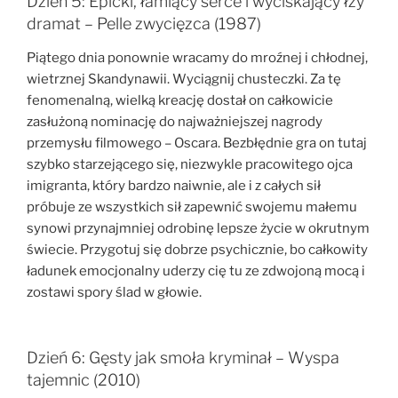
Dzień 5: Epicki, łamiący serce i wyciskający łzy
dramat – Pelle zwycięzca (1987)
Piątego dnia ponownie wracamy do mroźnej i chłodnej,
wietrznej Skandynawii. Wyciągnij chusteczki. Za tę
fenomenalną, wielką kreację dostał on całkowicie
zasłużoną nominację do najważniejszej nagrody
przemysłu filmowego – Oscara. Bezbłędnie gra on tutaj
szybko starzejącego się, niezwykle pracowitego ojca
imigranta, który bardzo naiwnie, ale i z całych sił
próbuje ze wszystkich sił zapewnić swojemu małemu
synowi przynajmniej odrobinę lepsze życie w okrutnym
świecie. Przygotuj się dobrze psychicznie, bo całkowity
ładunek emocjonalny uderzy cię tu ze zdwojoną mocą i
zostawi spory ślad w głowie.
Dzień 6: Gęsty jak smoła kryminał – Wyspa
tajemnic (2010)