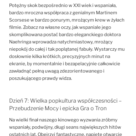
Potężny skok bezpośrednio w XXI wiek i wspaniała,
bardzo mroczna współpraca z genialnym Martinem
Scorsese w bardzo ponurym, mrożącym krew w żyłach
filmie. Zobacz na własne oczy, jak wspaniale jego
skomplikowana postać bardzo eleganckiego doktora
Naehringa wprowadza natychmiastowy, mrożący
niepokój do całej i tak poplątanej fabuły. Wystarczy mu
dosłownie kilka krótkich, precyzyjnych minut na
ekranie, by momentalnie i bezapelacyjnie całkowicie
zawładnąć pełną uwagą zdezorientowanego i
poszukującego prawdy widza.
Dzień 7: Wielka popkultura współczesności –
Przebudzenie Mocy i epicka Gra o Tron
Na wielki finał naszego kinowego wyzwania zróbmy
wspaniały, podwójny, długi seans największych hitów
ostatnich lat. Obejrzyj fantastyczne, napięte otwarcie