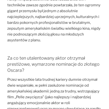
techników zawsze zgodnie powtarzała, że ten ogromny
gigant przemysłu był jednym z absolutnie
najcieplejszych, najbardziej uprzejmych, kulturalnych i
bardzo pokornych profesjonalistów w brutalnym,
zepsutym amerykańskim światku wielkiego kina, nigdy
nie podnoszącym złością głosu na młodszych
asystentów z planu.
Za co ten utalentowany aktor otrzymał
prestiżowe, wymarzone nominacje do złotego
Oscara?
Przez wszystkie lata trudnej kariery dumnie otrzymał
dwie wspaniałe, w pełni zasłużone nominacje od
amerykańskiej akademii: jedną za trudny, wstrząsający
film „Pelle zwycięzca” (jako najlepszy i najbardziej
angażujący emocjonalnie aktor w roli
pierwszoplanowej) oraz za mocno chwytające za gardło