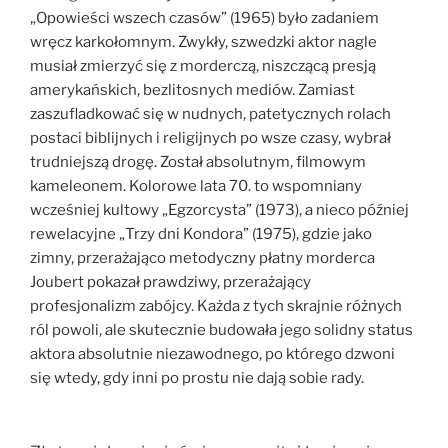
„Opowieści wszech czasów” (1965) było zadaniem
wręcz karkołomnym. Zwykły, szwedzki aktor nagle
musiał zmierzyć się z morderczą, niszczącą presją
amerykańskich, bezlitosnych mediów. Zamiast
zaszufladkować się w nudnych, patetycznych rolach
postaci biblijnych i religijnych po wsze czasy, wybrał
trudniejszą drogę. Został absolutnym, filmowym
kameleonem. Kolorowe lata 70. to wspomniany
wcześniej kultowy „Egzorcysta” (1973), a nieco później
rewelacyjne „Trzy dni Kondora” (1975), gdzie jako
zimny, przerażająco metodyczny płatny morderca
Joubert pokazał prawdziwy, przerażający
profesjonalizm zabójcy. Każda z tych skrajnie różnych
ról powoli, ale skutecznie budowała jego solidny status
aktora absolutnie niezawodnego, po którego dzwoni
się wtedy, gdy inni po prostu nie dają sobie rady.