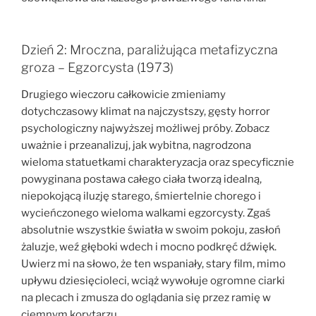
Dzień 2: Mroczna, paraliżująca metafizyczna
groza – Egzorcysta (1973)
Drugiego wieczoru całkowicie zmieniamy
dotychczasowy klimat na najczystszy, gęsty horror
psychologiczny najwyższej możliwej próby. Zobacz
uważnie i przeanalizuj, jak wybitna, nagrodzona
wieloma statuetkami charakteryzacja oraz specyficznie
powyginana postawa całego ciała tworzą idealną,
niepokojącą iluzję starego, śmiertelnie chorego i
wycieńczonego wieloma walkami egzorcysty. Zgaś
absolutnie wszystkie światła w swoim pokoju, zasłoń
żaluzje, weź głęboki wdech i mocno podkręć dźwięk.
Uwierz mi na słowo, że ten wspaniały, stary film, mimo
upływu dziesięcioleci, wciąż wywołuje ogromne ciarki
na plecach i zmusza do oglądania się przez ramię w
ciemnym korytarzu.