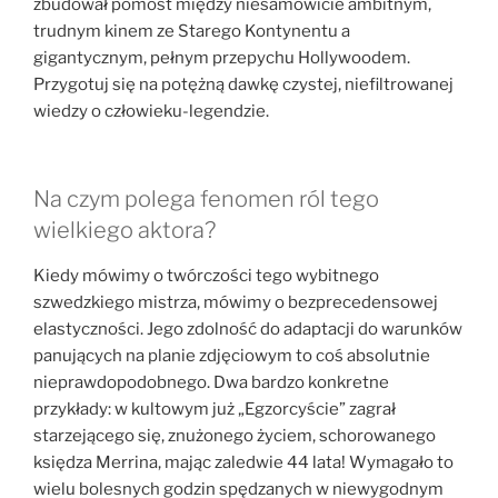
zbudował pomost między niesamowicie ambitnym,
trudnym kinem ze Starego Kontynentu a
gigantycznym, pełnym przepychu Hollywoodem.
Przygotuj się na potężną dawkę czystej, niefiltrowanej
wiedzy o człowieku-legendzie.
Na czym polega fenomen ról tego
wielkiego aktora?
Kiedy mówimy o twórczości tego wybitnego
szwedzkiego mistrza, mówimy o bezprecedensowej
elastyczności. Jego zdolność do adaptacji do warunków
panujących na planie zdjęciowym to coś absolutnie
nieprawdopodobnego. Dwa bardzo konkretne
przykłady: w kultowym już „Egzorcyście” zagrał
starzejącego się, znużonego życiem, schorowanego
księdza Merrina, mając zaledwie 44 lata! Wymagało to
wielu bolesnych godzin spędzanych w niewygodnym