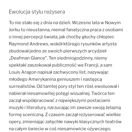
Ewolucja stylu reżysera
To nie stało się z dnia na dzień. Wczesne lata w Nowym
Jorku to nieustanna, niemal fanatyczna praca z osobami
o innej percepcji świata, jak choćby głuchy chłopiec
Raymond Andrews, wokół którego rysunków artysta
zbudował jedno ze swoich pierwszych arcydzieł
„Deafman Glance”. Ten siedmiogodzinny, niemy
spektakl zaszokował publiczność we Francji, a sam
Louis Aragon napisał zachwycony list, nazywając
młodego Amerykanina geniuszem i następcą
surrealistów. Od tamtej pory styl ten rósł, ewoluował i
nabierał niesamowitej potęgi wizualnej. Twórca ten
zaczął współpracować z największymi postaciami
muzyki i literatury, narzucając im zawsze swoją żelazną
formę sceniczną. Z czasem zaczął reżyserować wielkie
opery, zmieniając zatęchłe nawyki klasycznych teatrów
na całym świecie w coś niesamowicie ożywczego.