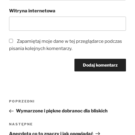
Witryna internetowa
Zapamiętaj moje dane w tej przeglądarce podczas
pisania kolejnych komentarzy.
Nawigacja
Poprzedni
POPRZEDNI
wpisu
wpis
Wymarzone i piękne dobranoc dla bliskich
Następny
NASTĘPNE
wpis
Anegdota co to znaczy i jak opowiadać