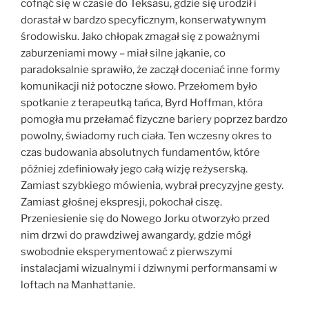
cofnąć się w czasie do Teksasu, gdzie się urodził i
dorastał w bardzo specyficznym, konserwatywnym
środowisku. Jako chłopak zmagał się z poważnymi
zaburzeniami mowy – miał silne jąkanie, co
paradoksalnie sprawiło, że zaczął doceniać inne formy
komunikacji niż potoczne słowo. Przełomem było
spotkanie z terapeutką tańca, Byrd Hoffman, która
pomogła mu przełamać fizyczne bariery poprzez bardzo
powolny, świadomy ruch ciała. Ten wczesny okres to
czas budowania absolutnych fundamentów, które
później zdefiniowały jego całą wizję reżyserską.
Zamiast szybkiego mówienia, wybrał precyzyjne gesty.
Zamiast głośnej ekspresji, pokochał ciszę.
Przeniesienie się do Nowego Jorku otworzyło przed
nim drzwi do prawdziwej awangardy, gdzie mógł
swobodnie eksperymentować z pierwszymi
instalacjami wizualnymi i dziwnymi performansami w
loftach na Manhattanie.