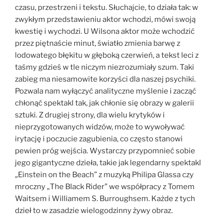
czasu, przestrzeni i tekstu. Słuchajcie, to działa tak: w
zwykłym przedstawieniu aktor wchodzi, mówi swoją
kwestię i wychodzi. U Wilsona aktor może wchodzić
przez piętnaście minut, światło zmienia barwę z
lodowatego błękitu w głęboką czerwień, a tekst leci z
taśmy gdzieś w tle niczym niezrozumiały szum. Taki
zabieg ma niesamowite korzyści dla naszej psychiki.
Pozwala nam wyłączyć analityczne myślenie i zacząć
chłonąć spektakl tak, jak chłonie się obrazy w galerii
sztuki. Z drugiej strony, dla wielu krytyków i
nieprzygotowanych widzów, może to wywoływać
irytację i poczucie zagubienia, co często stanowi
pewien próg wejścia. Wystarczy przypomnieć sobie
jego gigantyczne dzieła, takie jak legendarny spektakl
„Einstein on the Beach” z muzyką Philipa Glassa czy
mroczny „The Black Rider” we współpracy z Tomem
Waitsem i Williamem S. Burroughsem. Każde z tych
dzieł to w zasadzie wielogodzinny żywy obraz.