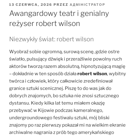
OPUBLIKOWANE
13 CZERWCA, 2026
PRZEZ
АДМІНІСТРАТОР
W
Awangardowy teatr i genialny
reżyser robert wilson
Niezwykły świat: robert wilson
Wyobraź sobie ogromną, surową scenę, gdzie ostre
światło, pulsujący dźwięk i przeraźliwie powolny ruch
aktorów tworzą razem absolutną, hipnotyzującą magię
– dokładnie w ten sposób działa
robert wilson
, wybitny
twórca i człowiek, który całkowicie zredefiniował
granice sztuki scenicznej. Piszę to do was jak do
dobrych znajomych, bo sztuka nie znosi sztucznego
dystansu. Kiedy kilka lat temu miałem okazję
przebywać w Kijowie podczas kameralnego,
undergroundowego festiwalu sztuki, mój bliski
znajomy po raz pierwszy pokazał mi na wielkim ekranie
archiwalne nagrania z prób tego amerykańskiego