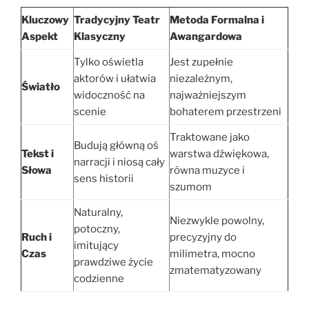
Kluczowy
Tradycyjny Teatr
Metoda Formalna i
Aspekt
Klasyczny
Awangardowa
Tylko oświetla
Jest zupełnie
aktorów i ułatwia
niezależnym,
Światło
widoczność na
najważniejszym
scenie
bohaterem przestrzeni
Traktowane jako
Budują główną oś
Tekst i
warstwa dźwiękowa,
narracji i niosą cały
Słowa
równa muzyce i
sens historii
szumom
Naturalny,
Niezwykle powolny,
potoczny,
Ruch i
precyzyjny do
imitujący
Czas
milimetra, mocno
prawdziwe życie
zmatematyzowany
codzienne