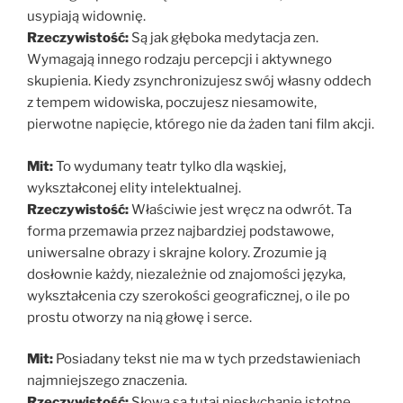
usypiają widownię.
Rzeczywistość:
Są jak głęboka medytacja zen.
Wymagają innego rodzaju percepcji i aktywnego
skupienia. Kiedy zsynchronizujesz swój własny oddech
z tempem widowiska, poczujesz niesamowite,
pierwotne napięcie, którego nie da żaden tani film akcji.
Mit:
To wydumany teatr tylko dla wąskiej,
wykształconej elity intelektualnej.
Rzeczywistość:
Właściwie jest wręcz na odwrót. Ta
forma przemawia przez najbardziej podstawowe,
uniwersalne obrazy i skrajne kolory. Zrozumie ją
dosłownie każdy, niezależnie od znajomości języka,
wykształcenia czy szerokości geograficznej, o ile po
prostu otworzy na nią głowę i serce.
Mit:
Posiadany tekst nie ma w tych przedstawieniach
najmniejszego znaczenia.
Rzeczywistość:
Słowa są tutaj niesłychanie istotne,