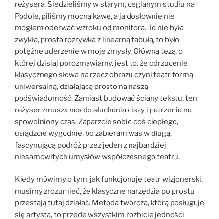
reżysera. Siedzieliśmy w starym, ceglanym studiu na
Podole, piliśmy mocną kawę, a ja dosłownie nie
mogłem oderwać wzroku od monitora. To nie była
zwykła, prosta rozrywka z linearną fabułą, to było
potężne uderzenie w moje zmysły. Główną tezą, o
której dzisiaj porozmawiamy, jest to, że odrzucenie
klasycznego słowa na rzecz obrazu czyni teatr formą
uniwersalną, działającą prosto na naszą
podświadomość. Zamiast budować ściany tekstu, ten
reżyser zmusza nas do słuchania ciszy i patrzenia na
spowolniony czas. Zaparzcie sobie coś ciepłego,
usiądźcie wygodnie, bo zabieram was w długą,
fascynującą podróż przez jeden z najbardziej
niesamowitych umysłów współczesnego teatru.
Kiedy mówimy o tym, jak funkcjonuje teatr wizjonerski,
musimy zrozumieć, że klasyczne narzędzia po prostu
przestają tutaj działać. Metoda twórcza, którą posługuje
się artysta, to przede wszystkim rozbicie jedności