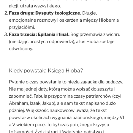
akcji, utrata wszystkiego.
Faza druga: Dysputy teologiczne.
Długie,
emocjonalne rozmowy i oskarżenia między Hiobem a
przyjaciółmi.
Faza trzecia: Epifania i finał.
Bóg przemawia z wichru
(nie dając prostych odpowiedzi), a los Hioba zostaje
odwrócony.
Kiedy powstała Księga Hioba?
Pytanie o czas powstania to niezła zagadka dla badaczy.
Nie ma jednej daty, którą można wpisać do zeszytu i
zapomnieć. Fabuła przypomina czasy patriarchów (czyli
Abraham, Izaak, Jakub), ale sam tekst napisano dużo
później. Większość naukowców uważa, że tekst
powstał w okolicach wygnania babilońskiego, między VI
a V wiekiem p.n.e. To był czas potężnego kryzysu
tożsamości. Żydzi stracili świątynię, państwo i