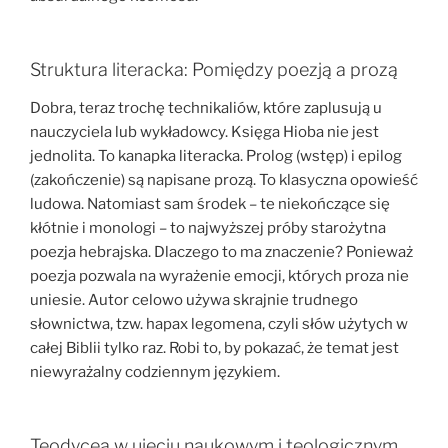
Struktura literacka: Pomiędzy poezją a prozą
Dobra, teraz trochę technikaliów, które zaplusują u
nauczyciela lub wykładowcy. Księga Hioba nie jest
jednolita. To kanapka literacka. Prolog (wstęp) i epilog
(zakończenie) są napisane prozą. To klasyczna opowieść
ludowa. Natomiast sam środek – te niekończące się
kłótnie i monologi – to najwyższej próby starożytna
poezja hebrajska. Dlaczego to ma znaczenie? Ponieważ
poezja pozwala na wyrażenie emocji, których proza nie
uniesie. Autor celowo używa skrajnie trudnego
słownictwa, tzw. hapax legomena, czyli słów użytych w
całej Biblii tylko raz. Robi to, by pokazać, że temat jest
niewyrażalny codziennym językiem.
Teodycea w ujęciu naukowym i teologicznym