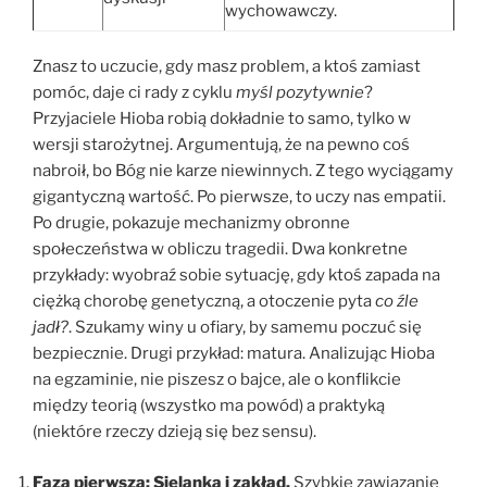
wychowawczy.
Znasz to uczucie, gdy masz problem, a ktoś zamiast
pomóc, daje ci rady z cyklu
myśl pozytywnie
?
Przyjaciele Hioba robią dokładnie to samo, tylko w
wersji starożytnej. Argumentują, że na pewno coś
nabroił, bo Bóg nie karze niewinnych. Z tego wyciągamy
gigantyczną wartość. Po pierwsze, to uczy nas empatii.
Po drugie, pokazuje mechanizmy obronne
społeczeństwa w obliczu tragedii. Dwa konkretne
przykłady: wyobraź sobie sytuację, gdy ktoś zapada na
ciężką chorobę genetyczną, a otoczenie pyta
co źle
jadł?
. Szukamy winy u ofiary, by samemu poczuć się
bezpiecznie. Drugi przykład: matura. Analizując Hioba
na egzaminie, nie piszesz o bajce, ale o konflikcie
między teorią (wszystko ma powód) a praktyką
(niektóre rzeczy dzieją się bez sensu).
Faza pierwsza: Sielanka i zakład.
Szybkie zawiązanie