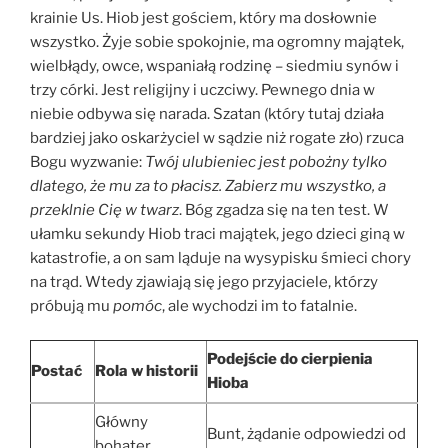
krainie Us. Hiob jest gościem, który ma dosłownie
wszystko. Żyje sobie spokojnie, ma ogromny majątek,
wielbłądy, owce, wspaniałą rodzinę – siedmiu synów i
trzy córki. Jest religijny i uczciwy. Pewnego dnia w
niebie odbywa się narada. Szatan (który tutaj działa
bardziej jako oskarżyciel w sądzie niż rogate zło) rzuca
Bogu wyzwanie:
Twój ulubieniec jest pobożny tylko
dlatego, że mu za to płacisz. Zabierz mu wszystko, a
przeklnie Cię w twarz
. Bóg zgadza się na ten test. W
ułamku sekundy Hiob traci majątek, jego dzieci giną w
katastrofie, a on sam ląduje na wysypisku śmieci chory
na trąd. Wtedy zjawiają się jego przyjaciele, którzy
próbują mu
pomóc
, ale wychodzi im to fatalnie.
Podejście do cierpienia
Postać
Rola w historii
Hioba
Główny
Bunt, żądanie odpowiedzi od
bohater,