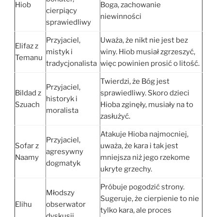
Hiob
Boga, zachowanie
cierpiący
niewinności
sprawiedliwy
Przyjaciel,
Uważa, że nikt nie jest bez
Elifaz z
mistyk i
winy. Hiob musiał zgrzeszyć,
Temanu
tradycjonalista
więc powinien prosić o litość.
Twierdzi, że Bóg jest
Przyjaciel,
Bildad z
sprawiedliwy. Skoro dzieci
historyk i
Szuach
Hioba zginęły, musiały na to
moralista
zasłużyć.
Atakuje Hioba najmocniej,
Przyjaciel,
Sofar z
uważa, że kara i tak jest
agresywny
Naamy
mniejsza niż jego rzekome
dogmatyk
ukryte grzechy.
Próbuje pogodzić strony.
Młodszy
Sugeruje, że cierpienie to nie
Elihu
obserwator
tylko kara, ale proces
dyskusji