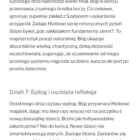
Szóstego dnia nadchodzi wielki finał. Bóg w końcu
przemawia, z samego środka burzy. Co ciekawe,
ignoruje zupełnie zakład z Szatanem i oskarżenia
przyjaciół. Zadaje Hiobowi serię retorycznych pytań:
Gdzie byłeś, gdy zakładałem fundamenty ziemi?
. To
majstersztyk poezji naturalnej. Bóg ukazuje
absurdalnie wielką, chaotyczną, dziką złożoność
wszechświata, sugerując, że oczekiwanie od niego
prostego systemu
nagroda za dobre, kara za złe
jest po
prostu dziecinne.
Dzień 7: Epilog i osobista refleksja
Ostatniego dnia czytasz epilog. Bóg przywraca Hiobowi
majątek, dając mu dwa razy więcej niż na początku (i
nową dziesiątkę dzieci). Brzmi jak hollywoodzkie
zakończenie? Nie do końca. Nowe dzieci nie
zmartektywizują starych. Zostaje blizna. Zastanów się