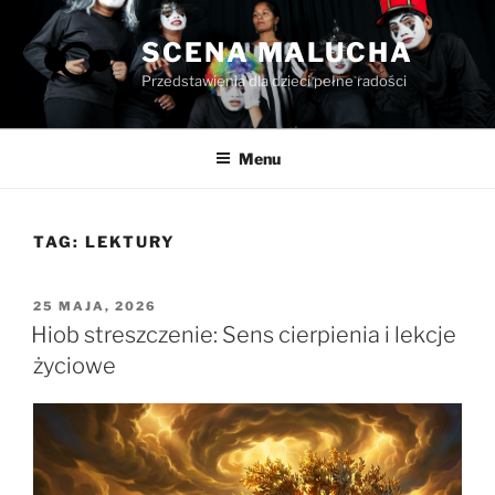
Przejdź
do
SCENA MALUCHA
treści
Przedstawienia dla dzieci pełne radości
Menu
TAG:
LEKTURY
OPUBLIKOWANE
25 MAJA, 2026
W
Hiob streszczenie: Sens cierpienia i lekcje
życiowe