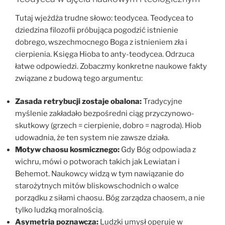
Tutaj wjeżdża trudne słowo: teodycea. Teodycea to
dziedzina filozofii próbująca pogodzić istnienie
dobrego, wszechmocnego Boga z istnieniem zła i
cierpienia. Księga Hioba to anty-teodycea. Odrzuca
łatwe odpowiedzi. Zobaczmy konkretne naukowe fakty
związane z budową tego argumentu:
Zasada retrybucji zostaje obalona:
Tradycyjne
myślenie zakładało bezpośredni ciąg przyczynowo-
skutkowy (grzech = cierpienie, dobro = nagroda). Hiob
udowadnia, że ten system nie zawsze działa.
Motyw chaosu kosmicznego:
Gdy Bóg odpowiada z
wichru, mówi o potworach takich jak Lewiatan i
Behemot. Naukowcy widzą w tym nawiązanie do
starożytnych mitów bliskowschodnich o walce
porządku z siłami chaosu. Bóg zarządza chaosem, a nie
tylko ludzką moralnością.
Asymetria poznawcza:
Ludzki umysł operuje w