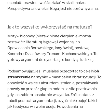
oceniać sprawiedliwość działań w skali makro.
Perspektywa człowieka i Boga jest nieporównywalna.
Jak to wszystko wykorzystać na maturze?
Motyw hiobowy (niezawinione cierpienie) można
zestawić z literaturą łagrową i wojenną (np.
Opowiadania Borowskiego, Inny świat), postawą
Konrada z Dziadów czy Trenami Kochanowskiego. To
gotowy argument do dysertacji o kondycji ludzkiej.
Podsumowując, jeśli musiałeś przeczytać to całe
hiob
streszczenie
na szybko – masz pełen obraz sytuacji. To
opowieść o walce z absurdem istnienia, poszukiwaniu
prawdy na przekór głupim radom i o sile przetrwania,
gdy los zabiera absolutnie wszystko. Zrób notatki z
tabeli postaci i argumentacji, użyj śmiało pojęć takich
jak teodycea w swoim eseju. Powodzenia na