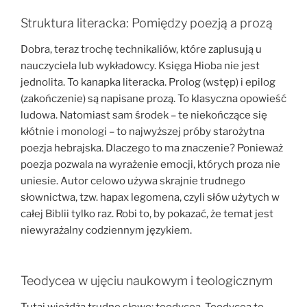
Struktura literacka: Pomiędzy poezją a prozą
Dobra, teraz trochę technikaliów, które zaplusują u
nauczyciela lub wykładowcy. Księga Hioba nie jest
jednolita. To kanapka literacka. Prolog (wstęp) i epilog
(zakończenie) są napisane prozą. To klasyczna opowieść
ludowa. Natomiast sam środek – te niekończące się
kłótnie i monologi – to najwyższej próby starożytna
poezja hebrajska. Dlaczego to ma znaczenie? Ponieważ
poezja pozwala na wyrażenie emocji, których proza nie
uniesie. Autor celowo używa skrajnie trudnego
słownictwa, tzw. hapax legomena, czyli słów użytych w
całej Biblii tylko raz. Robi to, by pokazać, że temat jest
niewyrażalny codziennym językiem.
Teodycea w ujęciu naukowym i teologicznym
Tutaj wjeżdża trudne słowo: teodycea. Teodycea to