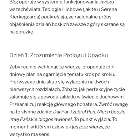
Bóg operuje w systemie funkcjonowania całego
wszechświata. Teologie Hiobowe (jak te u Sørena
Kierkegaarda) podkreślają, że racjonalne próby
objaśnienia działań boskich zawsze z góry skazane są
na porażkę.
Dzień 1: Zrozumienie Prologu i Upadku
Żeby realnie wchłonąć tę wiedzę, proponuję ci 7-
dniowy plan na ogarnięcie tematu krok po kroku.
Pierwszego dnia skup się wyłącznie na dwóch
pierwszych rozdziałach. Zobacz, jak perfekcyjne życie
załamuje się z powodu zakładu w świecie duchowym.
Przeanalizuj reakcję głównego bohatera. Zwróć uwagę
na to słynne zdanie:
Dał Pan i zabrał Pan. Niech będzie
imię Pańskie błogosławione!
. To punkt wyjścia. To
moment, w którym człowiek jeszcze wierzy, że
wszystko ma sens.