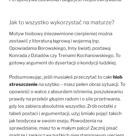
Jak to wszystko wykorzystać na maturze?
Motyw hiobowy (niezawinione cierpienie) można
zestawić z literaturą łagrową i wojenną (np.
Opowiadania Borowskiego, Inny świat), postawą
Konrada z Dziadów czy Trenami Kochanowskiego. To
gotowy argument do dysertacji o kondycji ludzkiej.
Podsumowując, jeśli musiałeś przeczytać to całe
hiob
streszczenie
na szybko – masz pełen obraz sytuacji. To
opowieść o walce z absurdem istnienia, poszukiwaniu
prawdy na przekór głupim radom i o sile przetrwania,
gdy los zabiera absolutnie wszystko. Zrób notatki z
tabeli postaci i argumentacji, użyj śmiało pojęć takich
jak teodycea w swoim eseju. Powodzenia na
sprawdzianie, masz to w małym palcu! Zacznij pisać
mądrze i zaskocz wszystkich niesztampowym ujęciem