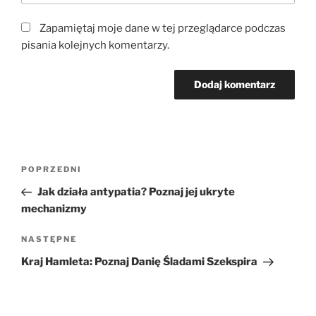
Zapamiętaj moje dane w tej przeglądarce podczas
pisania kolejnych komentarzy.
Nawigacja
Poprzedni
POPRZEDNI
wpisu
wpis
Jak działa antypatia? Poznaj jej ukryte
mechanizmy
Następny
NASTĘPNE
wpis
Kraj Hamleta: Poznaj Danię Śladami Szekspira