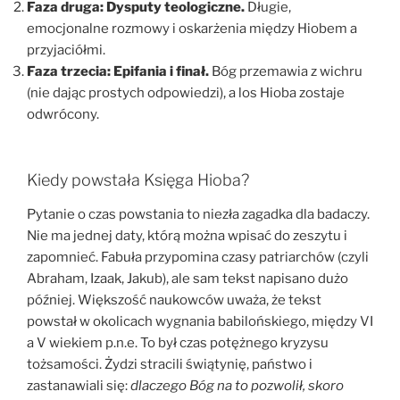
Faza druga: Dysputy teologiczne.
Długie,
emocjonalne rozmowy i oskarżenia między Hiobem a
przyjaciółmi.
Faza trzecia: Epifania i finał.
Bóg przemawia z wichru
(nie dając prostych odpowiedzi), a los Hioba zostaje
odwrócony.
Kiedy powstała Księga Hioba?
Pytanie o czas powstania to niezła zagadka dla badaczy.
Nie ma jednej daty, którą można wpisać do zeszytu i
zapomnieć. Fabuła przypomina czasy patriarchów (czyli
Abraham, Izaak, Jakub), ale sam tekst napisano dużo
później. Większość naukowców uważa, że tekst
powstał w okolicach wygnania babilońskiego, między VI
a V wiekiem p.n.e. To był czas potężnego kryzysu
tożsamości. Żydzi stracili świątynię, państwo i
zastanawiali się:
dlaczego Bóg na to pozwolił, skoro