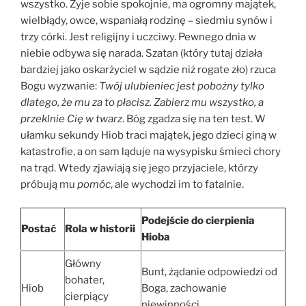
wszystko. Żyje sobie spokojnie, ma ogromny majątek,
wielbłądy, owce, wspaniałą rodzinę – siedmiu synów i
trzy córki. Jest religijny i uczciwy. Pewnego dnia w
niebie odbywa się narada. Szatan (który tutaj działa
bardziej jako oskarżyciel w sądzie niż rogate zło) rzuca
Bogu wyzwanie:
Twój ulubieniec jest pobożny tylko
dlatego, że mu za to płacisz. Zabierz mu wszystko, a
przeklnie Cię w twarz
. Bóg zgadza się na ten test. W
ułamku sekundy Hiob traci majątek, jego dzieci giną w
katastrofie, a on sam ląduje na wysypisku śmieci chory
na trąd. Wtedy zjawiają się jego przyjaciele, którzy
próbują mu
pomóc
, ale wychodzi im to fatalnie.
Podejście do cierpienia
Postać
Rola w historii
Hioba
Główny
Bunt, żądanie odpowiedzi od
bohater,
Hiob
Boga, zachowanie
cierpiący
niewinności