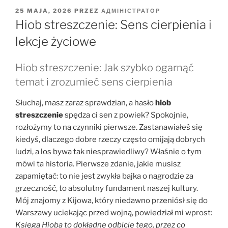
OPUBLIKOWANE
25 MAJA, 2026
PRZEZ
АДМІНІСТРАТОР
W
Hiob streszczenie: Sens cierpienia i
lekcje życiowe
Hiob streszczenie: Jak szybko ogarnąć
temat i zrozumieć sens cierpienia
Słuchaj, masz zaraz sprawdzian, a hasło
hiob
streszczenie
spędza ci sen z powiek? Spokojnie,
rozłożymy to na czynniki pierwsze. Zastanawiałeś się
kiedyś, dlaczego dobre rzeczy często omijają dobrych
ludzi, a los bywa tak niesprawiedliwy? Właśnie o tym
mówi ta historia. Pierwsze zdanie, jakie musisz
zapamiętać: to nie jest zwykła bajka o nagrodzie za
grzeczność, to absolutny fundament naszej kultury.
Mój znajomy z Kijowa, który niedawno przeniósł się do
Warszawy uciekając przed wojną, powiedział mi wprost:
Księga Hioba to dokładne odbicie tego, przez co