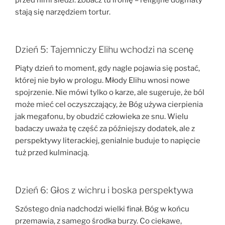
przed nimi siedzi. Zobacz tu ironię – religijne dogmaty
stają się narzędziem tortur.
Dzień 5: Tajemniczy Elihu wchodzi na scenę
Piąty dzień to moment, gdy nagle pojawia się postać,
której nie było w prologu. Młody Elihu wnosi nowe
spojrzenie. Nie mówi tylko o karze, ale sugeruje, że ból
może mieć cel oczyszczający, że Bóg używa cierpienia
jak megafonu, by obudzić człowieka ze snu. Wielu
badaczy uważa tę część za późniejszy dodatek, ale z
perspektywy literackiej, genialnie buduje to napięcie
tuż przed kulminacją.
Dzień 6: Głos z wichru i boska perspektywa
Szóstego dnia nadchodzi wielki finał. Bóg w końcu
przemawia, z samego środka burzy. Co ciekawe,