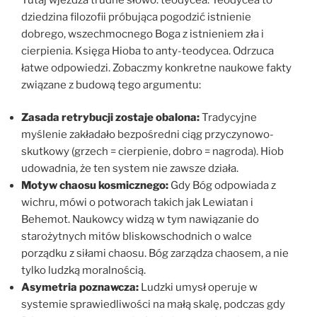
dziedzina filozofii próbująca pogodzić istnienie
dobrego, wszechmocnego Boga z istnieniem zła i
cierpienia. Księga Hioba to anty-teodycea. Odrzuca
łatwe odpowiedzi. Zobaczmy konkretne naukowe fakty
związane z budową tego argumentu:
Zasada retrybucji zostaje obalona:
Tradycyjne
myślenie zakładało bezpośredni ciąg przyczynowo-
skutkowy (grzech = cierpienie, dobro = nagroda). Hiob
udowadnia, że ten system nie zawsze działa.
Motyw chaosu kosmicznego:
Gdy Bóg odpowiada z
wichru, mówi o potworach takich jak Lewiatan i
Behemot. Naukowcy widzą w tym nawiązanie do
starożytnych mitów bliskowschodnich o walce
porządku z siłami chaosu. Bóg zarządza chaosem, a nie
tylko ludzką moralnością.
Asymetria poznawcza:
Ludzki umysł operuje w
systemie sprawiedliwości na małą skalę, podczas gdy