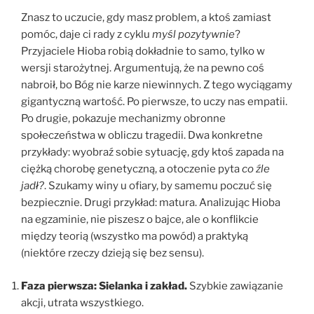
Znasz to uczucie, gdy masz problem, a ktoś zamiast
pomóc, daje ci rady z cyklu
myśl pozytywnie
?
Przyjaciele Hioba robią dokładnie to samo, tylko w
wersji starożytnej. Argumentują, że na pewno coś
nabroił, bo Bóg nie karze niewinnych. Z tego wyciągamy
gigantyczną wartość. Po pierwsze, to uczy nas empatii.
Po drugie, pokazuje mechanizmy obronne
społeczeństwa w obliczu tragedii. Dwa konkretne
przykłady: wyobraź sobie sytuację, gdy ktoś zapada na
ciężką chorobę genetyczną, a otoczenie pyta
co źle
jadł?
. Szukamy winy u ofiary, by samemu poczuć się
bezpiecznie. Drugi przykład: matura. Analizując Hioba
na egzaminie, nie piszesz o bajce, ale o konflikcie
między teorią (wszystko ma powód) a praktyką
(niektóre rzeczy dzieją się bez sensu).
Faza pierwsza: Sielanka i zakład.
Szybkie zawiązanie
akcji, utrata wszystkiego.