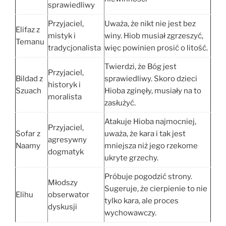
sprawiedliwy
Przyjaciel,
Uważa, że nikt nie jest bez
Elifaz z
mistyk i
winy. Hiob musiał zgrzeszyć,
Temanu
tradycjonalista
więc powinien prosić o litość.
Twierdzi, że Bóg jest
Przyjaciel,
Bildad z
sprawiedliwy. Skoro dzieci
historyk i
Szuach
Hioba zginęły, musiały na to
moralista
zasłużyć.
Atakuje Hioba najmocniej,
Przyjaciel,
Sofar z
uważa, że kara i tak jest
agresywny
Naamy
mniejsza niż jego rzekome
dogmatyk
ukryte grzechy.
Próbuje pogodzić strony.
Młodszy
Sugeruje, że cierpienie to nie
Elihu
obserwator
tylko kara, ale proces
dyskusji
wychowawczy.