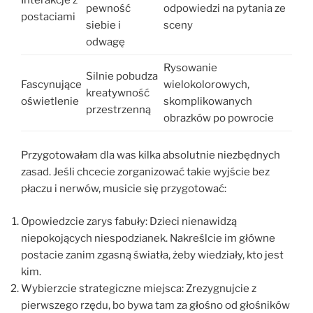
pewność
odpowiedzi na pytania ze
postaciami
siebie i
sceny
odwagę
Rysowanie
Silnie pobudza
Fascynujące
wielokolorowych,
kreatywność
oświetlenie
skomplikowanych
przestrzenną
obrazków po powrocie
Przygotowałam dla was kilka absolutnie niezbędnych
zasad. Jeśli chcecie zorganizować takie wyjście bez
płaczu i nerwów, musicie się przygotować:
Opowiedzcie zarys fabuły: Dzieci nienawidzą
niepokojących niespodzianek. Nakreślcie im główne
postacie zanim zgasną światła, żeby wiedziały, kto jest
kim.
Wybierzcie strategiczne miejsca: Zrezygnujcie z
pierwszego rzędu, bo bywa tam za głośno od głośników