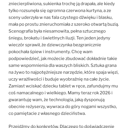
zniecierpliwiona, sukienka trochę ją drapała, ale kiedy
tylko rozsunęła się ogromna czerwona kurtyna, a ze
sceny uderzyła w nas fala czystego dźwięku i blasku,
mała po prostu znieruchomiała z szeroko otwartą buzią.
Scenografia była niesamowita, pełna sztucznego
śniegu, brokatu i świetlnych iluzji. Ten jeden jedyny
wieczór sprawił, że dziewczynka bezgranicznie
pokochała śpiew i instrumenty. Chcę wam
podpowiedzieć, jak możecie zbudować dokładnie takie
same wspomnienia dla waszych bliskich. Sztuka grana
na żywo to najpotężniejsze narzędzie, które spaja więzi,
uczy wrażliwości i buduje wyobraźnię na całe życie.
Zamiast wciskać dziecku tablet w ręce, zafundujmy mu
coś namacalnego i wielkiego. Mamy teraz rok 2026 i
gwarantuję wam, że technologia, jaką dysponują
obecnie reżyserzy, wywraca do góry nogami wszystko,
co pamiętacie z własnego dzieciństwa.
Przejdźmy do konkretów. Dlaczego to doświadczenie