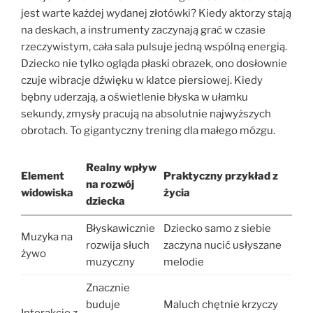
jest warte każdej wydanej złotówki? Kiedy aktorzy stają
na deskach, a instrumenty zaczynają grać w czasie
rzeczywistym, cała sala pulsuje jedną wspólną energią.
Dziecko nie tylko ogląda płaski obrazek, ono dosłownie
czuje wibracje dźwięku w klatce piersiowej. Kiedy
bębny uderzają, a oświetlenie błyska w ułamku
sekundy, zmysły pracują na absolutnie najwyższych
obrotach. To gigantyczny trening dla małego mózgu.
Realny wpływ
Element
Praktyczny przykład z
na rozwój
widowiska
życia
dziecka
Błyskawicznie
Dziecko samo z siebie
Muzyka na
rozwija słuch
zaczyna nucić usłyszane
żywo
muzyczny
melodie
Znacznie
buduje
Maluch chętnie krzyczy
Interakcje z