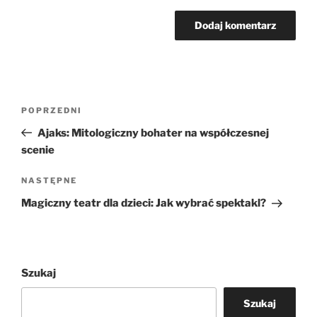
Nawigacja
Poprzedni
POPRZEDNI
wpisu
wpis
Ajaks: Mitologiczny bohater na współczesnej
scenie
Następny
NASTĘPNE
wpis
Magiczny teatr dla dzieci: Jak wybrać spektakl?
Szukaj
Szukaj