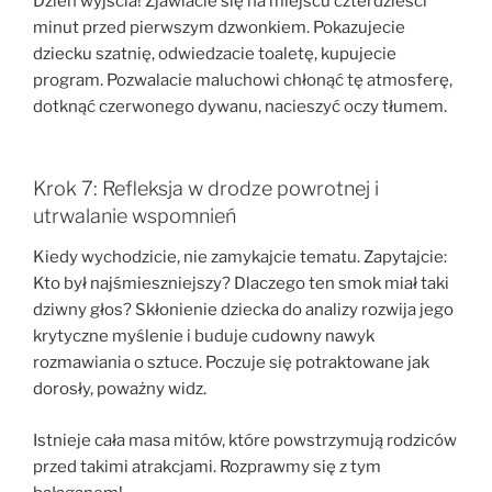
Dzień wyjścia! Zjawiacie się na miejscu czterdzieści
minut przed pierwszym dzwonkiem. Pokazujecie
dziecku szatnię, odwiedzacie toaletę, kupujecie
program. Pozwalacie maluchowi chłonąć tę atmosferę,
dotknąć czerwonego dywanu, nacieszyć oczy tłumem.
Krok 7: Refleksja w drodze powrotnej i
utrwalanie wspomnień
Kiedy wychodzicie, nie zamykajcie tematu. Zapytajcie:
Kto był najśmieszniejszy? Dlaczego ten smok miał taki
dziwny głos? Skłonienie dziecka do analizy rozwija jego
krytyczne myślenie i buduje cudowny nawyk
rozmawiania o sztuce. Poczuje się potraktowane jak
dorosły, poważny widz.
Istnieje cała masa mitów, które powstrzymują rodziców
przed takimi atrakcjami. Rozprawmy się z tym