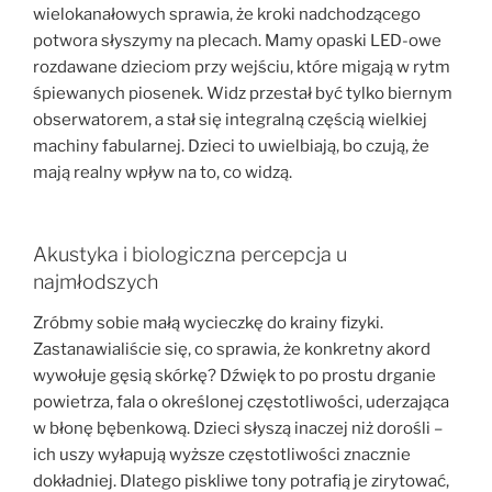
wielokanałowych sprawia, że kroki nadchodzącego
potwora słyszymy na plecach. Mamy opaski LED-owe
rozdawane dzieciom przy wejściu, które migają w rytm
śpiewanych piosenek. Widz przestał być tylko biernym
obserwatorem, a stał się integralną częścią wielkiej
machiny fabularnej. Dzieci to uwielbiają, bo czują, że
mają realny wpływ na to, co widzą.
Akustyka i biologiczna percepcja u
najmłodszych
Zróbmy sobie małą wycieczkę do krainy fizyki.
Zastanawialiście się, co sprawia, że konkretny akord
wywołuje gęsią skórkę? Dźwięk to po prostu drganie
powietrza, fala o określonej częstotliwości, uderzająca
w błonę bębenkową. Dzieci słyszą inaczej niż dorośli –
ich uszy wyłapują wyższe częstotliwości znacznie
dokładniej. Dlatego piskliwe tony potrafią je zirytować,