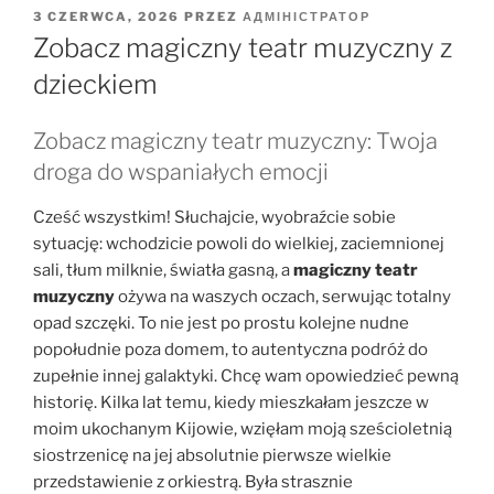
OPUBLIKOWANE
3 CZERWCA, 2026
PRZEZ
АДМІНІСТРАТОР
W
Zobacz magiczny teatr muzyczny z
dzieckiem
Zobacz magiczny teatr muzyczny: Twoja
droga do wspaniałych emocji
Cześć wszystkim! Słuchajcie, wyobraźcie sobie
sytuację: wchodzicie powoli do wielkiej, zaciemnionej
sali, tłum milknie, światła gasną, a
magiczny teatr
muzyczny
ożywa na waszych oczach, serwując totalny
opad szczęki. To nie jest po prostu kolejne nudne
popołudnie poza domem, to autentyczna podróż do
zupełnie innej galaktyki. Chcę wam opowiedzieć pewną
historię. Kilka lat temu, kiedy mieszkałam jeszcze w
moim ukochanym Kijowie, wzięłam moją sześcioletnią
siostrzenicę na jej absolutnie pierwsze wielkie
przedstawienie z orkiestrą. Była strasznie