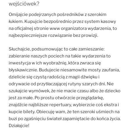
wejściówek?
Omijajcie podejrzanych pośredników z szerokim
łukiem. Kupujcie bezpośrednio przez system kasowy
na oficjalnej stronie www organizatora wydarzenia, to
najbezpieczniejsze rozwiązanie bez prowizji.
Słuchajcie, podsumowując to całe zamieszanie:
zabieranie naszych pociech na takie wydarzenia to
inwestycja w ich wyobraźnię, która zwraca się
błyskawicznie. Budujecie niesamowite mosty zaufania,
dzielicie się czystą radością z magii dźwięku i
odrywacie od przytłaczającej rutyny szarych dni. Nie
szukajcie wymówek, że nie macie czasu albo że dziecko
jest za małe. Po prostu otwórzcie przeglądarkę,
znajdźcie najbliższe repertuary, wybierzcie coś ekstra i
kupcie bilety. Obiecuję wam, że ten szeroki uśmiech na
buzi po zgaśnięciu świateł zapamiętacie do końca życia.
Działajcie!