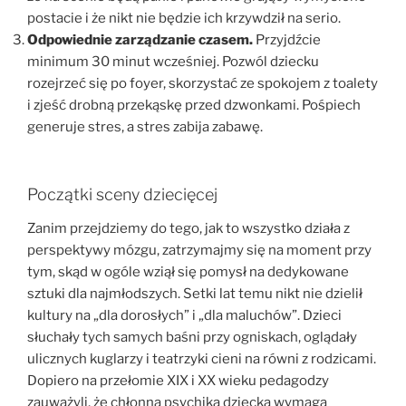
postacie i że nikt nie będzie ich krzywdził na serio.
Odpowiednie zarządzanie czasem.
Przyjdźcie
minimum 30 minut wcześniej. Pozwól dziecku
rozejrzeć się po foyer, skorzystać ze spokojem z toalety
i zjeść drobną przekąskę przed dzwonkami. Pośpiech
generuje stres, a stres zabija zabawę.
Początki sceny dziecięcej
Zanim przejdziemy do tego, jak to wszystko działa z
perspektywy mózgu, zatrzymajmy się na moment przy
tym, skąd w ogóle wziął się pomysł na dedykowane
sztuki dla najmłodszych. Setki lat temu nikt nie dzielił
kultury na „dla dorosłych” i „dla maluchów”. Dzieci
słuchały tych samych baśni przy ogniskach, oglądały
ulicznych kuglarzy i teatrzyki cieni na równi z rodzicami.
Dopiero na przełomie XIX i XX wieku pedagodzy
zauważyli, że chłonna psychika dziecka wymaga