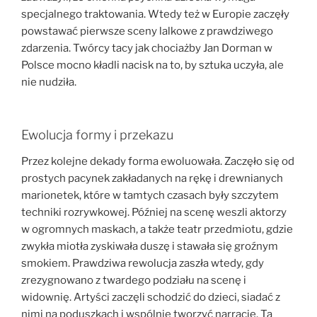
specjalnego traktowania. Wtedy też w Europie zaczęły
powstawać pierwsze sceny lalkowe z prawdziwego
zdarzenia. Twórcy tacy jak chociażby Jan Dorman w
Polsce mocno kładli nacisk na to, by sztuka uczyła, ale
nie nudziła.
Ewolucja formy i przekazu
Przez kolejne dekady forma ewoluowała. Zaczęło się od
prostych pacynek zakładanych na rękę i drewnianych
marionetek, które w tamtych czasach były szczytem
techniki rozrywkowej. Później na scenę weszli aktorzy
w ogromnych maskach, a także teatr przedmiotu, gdzie
zwykła miotła zyskiwała duszę i stawała się groźnym
smokiem. Prawdziwa rewolucja zaszła wtedy, gdy
zrezygnowano z twardego podziału na scenę i
widownię. Artyści zaczęli schodzić do dzieci, siadać z
nimi na poduszkach i wspólnie tworzyć narrację. Ta