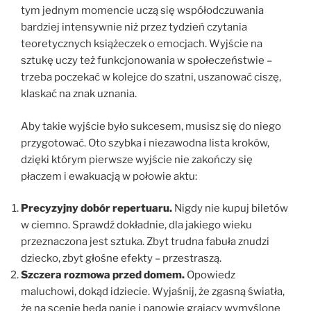
tym jednym momencie uczą się współodczuwania
bardziej intensywnie niż przez tydzień czytania
teoretycznych książeczek o emocjach. Wyjście na
sztukę uczy też funkcjonowania w społeczeństwie –
trzeba poczekać w kolejce do szatni, uszanować ciszę,
klaskać na znak uznania.
Aby takie wyjście było sukcesem, musisz się do niego
przygotować. Oto szybka i niezawodna lista kroków,
dzięki którym pierwsze wyjście nie zakończy się
płaczem i ewakuacją w połowie aktu:
Precyzyjny dobór repertuaru.
Nigdy nie kupuj biletów
w ciemno. Sprawdź dokładnie, dla jakiego wieku
przeznaczona jest sztuka. Zbyt trudna fabuła znudzi
dziecko, zbyt głośne efekty – przestraszą.
Szczera rozmowa przed domem.
Opowiedz
maluchowi, dokąd idziecie. Wyjaśnij, że zgasną światła,
że na scenie będą panie i panowie grający wymyślone