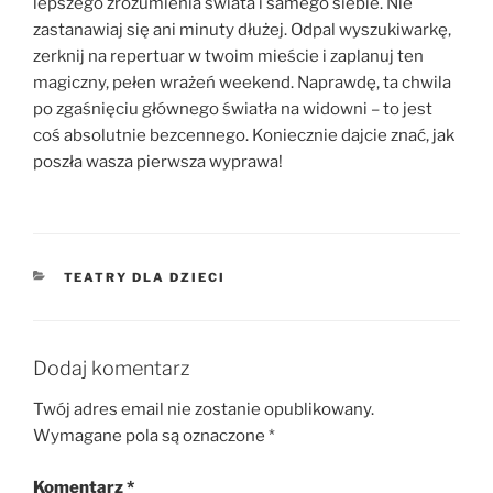
lepszego zrozumienia świata i samego siebie. Nie
zastanawiaj się ani minuty dłużej. Odpal wyszukiwarkę,
zerknij na repertuar w twoim mieście i zaplanuj ten
magiczny, pełen wrażeń weekend. Naprawdę, ta chwila
po zgaśnięciu głównego światła na widowni – to jest
coś absolutnie bezcennego. Koniecznie dajcie znać, jak
poszła wasza pierwsza wyprawa!
KATEGORIE
TEATRY DLA DZIECI
Dodaj komentarz
Twój adres email nie zostanie opublikowany.
Wymagane pola są oznaczone
*
Komentarz
*