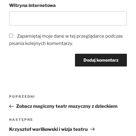
Witryna internetowa
Zapamiętaj moje dane w tej przeglądarce podczas
pisania kolejnych komentarzy.
Nawigacja
Poprzedni
POPRZEDNI
wpisu
wpis
Zobacz magiczny teatr muzyczny z dzieckiem
Następny
NASTĘPNE
wpis
Krzysztof warlikowski i wizja teatru