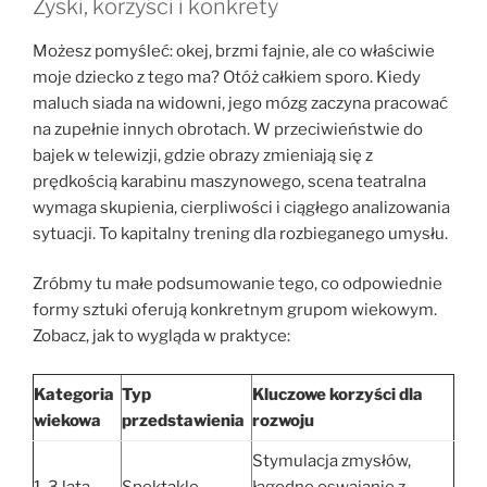
Zyski, korzyści i konkrety
Możesz pomyśleć: okej, brzmi fajnie, ale co właściwie
moje dziecko z tego ma? Otóż całkiem sporo. Kiedy
maluch siada na widowni, jego mózg zaczyna pracować
na zupełnie innych obrotach. W przeciwieństwie do
bajek w telewizji, gdzie obrazy zmieniają się z
prędkością karabinu maszynowego, scena teatralna
wymaga skupienia, cierpliwości i ciągłego analizowania
sytuacji. To kapitalny trening dla rozbieganego umysłu.
Zróbmy tu małe podsumowanie tego, co odpowiednie
formy sztuki oferują konkretnym grupom wiekowym.
Zobacz, jak to wygląda w praktyce:
Kategoria
Typ
Kluczowe korzyści dla
wiekowa
przedstawienia
rozwoju
Stymulacja zmysłów,
1-3 lata
Spektakle
łagodne oswajanie z