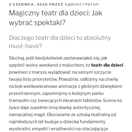
OPUBLIKOWANE
3 CZERWCA, 2026
PRZEZ
АДМІНІСТРАТОР
W
Magiczny teatr dla dzieci: Jak
wybrać spektakl?
Dlaczego teatr dla dzieci to absolutny
must-have?
Słuchaj, jeśli kiedykolwiek zastanawiałeś się, jak
spędzić wolny weekend z maluchem, to
teatr dla dzieci
powinien z marszu wylądować na samym szczycie
twojej listy priorytetów. Poważnie, odłóżmy na chwilę
na bok wielkoekranowe animacje z głośnym dźwiękiem
przestrzennym, zapomnijmy o kolejnym parku
trampolin czy świecących ekranach tabletów. Scena na
żywo daje zupełnie inną dawkę autentycznej,
namacalnej magii. Obcowanie ze sztuką teatralną od
najmłodszych lat buduje u dziecka fundamenty
wyobraźni, empatii i wrażliwości na otaczającą je