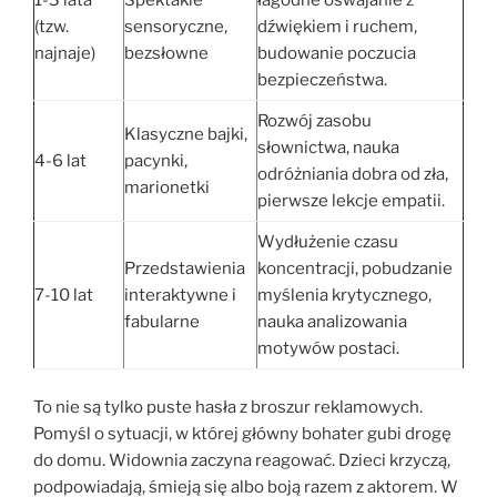
(tzw.
sensoryczne,
dźwiękiem i ruchem,
najnaje)
bezsłowne
budowanie poczucia
bezpieczeństwa.
Rozwój zasobu
Klasyczne bajki,
słownictwa, nauka
4-6 lat
pacynki,
odróżniania dobra od zła,
marionetki
pierwsze lekcje empatii.
Wydłużenie czasu
Przedstawienia
koncentracji, pobudzanie
7-10 lat
interaktywne i
myślenia krytycznego,
fabularne
nauka analizowania
motywów postaci.
To nie są tylko puste hasła z broszur reklamowych.
Pomyśl o sytuacji, w której główny bohater gubi drogę
do domu. Widownia zaczyna reagować. Dzieci krzyczą,
podpowiadają, śmieją się albo boją razem z aktorem. W